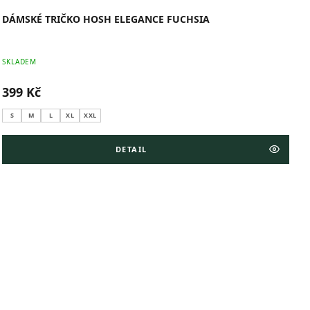
DÁMSKÉ TRIČKO HOSH ELEGANCE FUCHSIA
SKLADEM
399 Kč
S
M
L
XL
XXL
DETAIL