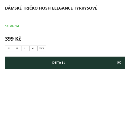
DÁMSKÉ TRIČKO HOSH ELEGANCE TYRKYSOVÉ
SKLADEM
399 Kč
S
M
L
XL
XXL
DETAIL