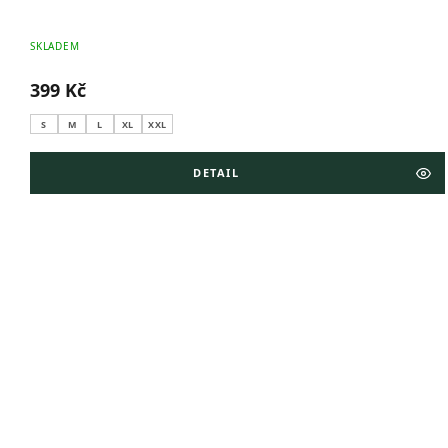
SKLADEM
399 Kč
S
M
L
XL
XXL
DETAIL