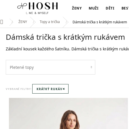
Přejít
na
ŽENY
MUŽI
DĚTI
BES
obsah
ŽENY
Topy a trička
Dámská trička s krátkým rukávem
Domů
Dámská trička s krátkým rukávem
Základní kousek každého šatníku. Dámská trička s krátkým ruká
Pletené topy
×
KRÁTKÝ RUKÁV
VYBRANÉ FILTRY:
V
ý
p
i
s