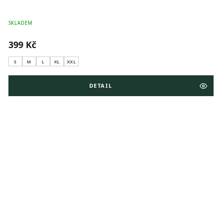
SKLADEM
399 Kč
S
M
L
XL
XXL
DETAIL