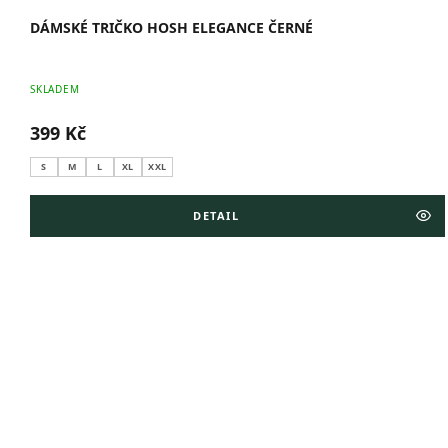
DÁMSKÉ TRIČKO HOSH ELEGANCE ČERNÉ
SKLADEM
399 Kč
S
M
L
XL
XXL
DETAIL