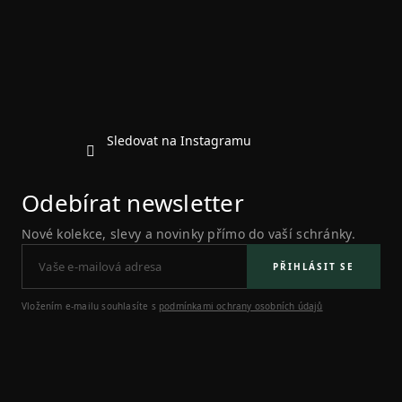
a
t
í
Sledovat na Instagramu
Odebírat newsletter
Nové kolekce, slevy a novinky přímo do vaší schránky.
PŘIHLÁSIT SE
Vložením e-mailu souhlasíte s
podmínkami ochrany osobních údajů