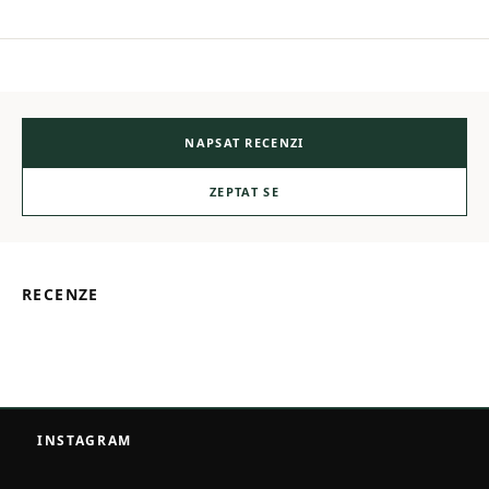
NAPSAT RECENZI
ZEPTAT SE
RECENZE
Z
á
INSTAGRAM
p