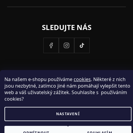
SLEDUJTE NÁS
Na našem e-shopu používáme
cookies
. Některé z nich
jsou nezbytné, zatímco jiné nám pomáhají vylepšit tento
web a váš uživatelský zážitek. Souhlasíte s používáním
cookies?
PROVOZOVATELEM STRANEK HOSH.CZ JE SPOLECNOST PAK
NASTAVENÍ
FASHION S.R.O., IC: 25774701.
ODMÍTNOUT
SOUHLASÍM