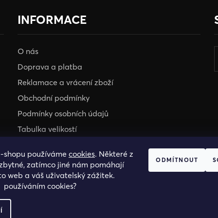
INFORMACE
O nás
Doprava a platba
Reklamace a vrácení zboží
Obchodní podmínky
Podmínky osobních údajů
Tabulka velikostí
e-shopu používáme
cookies
. Některé z
HOSH KLUB
ODMÍTNOUT
S
ezbytné, zatímco jiné nám pomáhají
VELKOOBCHOD
to web a váš uživatelský zážitek.
s používáním cookies?
Í
.R.O., IC: 25774701.