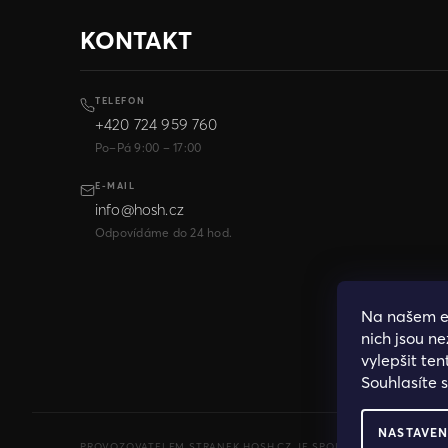
KONTAKT
TELEFON
+420 724 959 760
Po–Pá 9:00 – 17:00
E-MAIL
info@hosh.cz
Odpovídáme do 24 hod.
Na našem 
nich jsou n
vylepšit ten
Souhlasíte 
NASTAVEN
PROVOZOVATELEM STRANEK HOSH.CZ JE SPOLECNOST PAK FASHION S