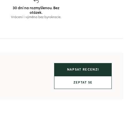
30 dní na rozmyšlenou. Bez
otázek.
Vrácení i výměna bez byrokracie.
NAPSAT RECENZI
ZEPTAT SE