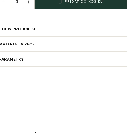
−
+
PŘIDAT DO KOŠÍKU
POPIS PRODUKTU
MATERIÁL A PÉČE
PARAMETRY