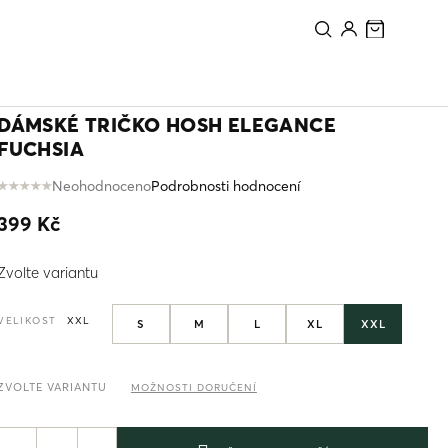
PŘIDAT DO KOŠÍKU
DÁMSKÉ TRIČKO HOSH ELEGANCE
FUCHSIA
Neohodnoceno
Podrobnosti hodnocení
Průměrné
hodnocení
399 Kč
produktu
je
Měrná
0,0
Zvolte variantu
cena:
z
5
VELIKOST
XXL
S
M
L
XL
XXL
hvězdiček.
ZVOLTE VARIANTU
MOŽNOSTI DORUČENÍ