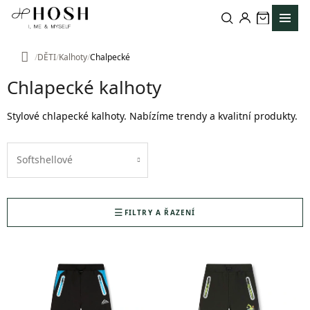
Přejít
na
obsah
DĚTI
Kalhoty
Chalpecké
Domů
Chlapecké kalhoty
Stylové chlapecké kalhoty. Nabízíme trendy a kvalitní produkty.
Softshellové
FILTRY A ŘAZENÍ
V
ý
p
i
s
p