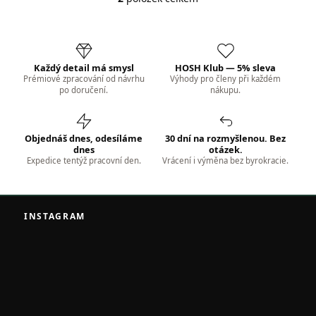
O
v
l
á
d
Každý detail má smysl
HOSH Klub — 5% sleva
a
Prémiové zpracování od návrhu
Výhody pro členy při každém
c
po doručení.
nákupu.
í
p
r
v
Objednáš dnes, odesíláme
30 dní na rozmyšlenou. Bez
k
dnes
otázek.
Expedice tentýž pracovní den.
Vrácení i výměna bez byrokracie.
y
v
ý
Z
p
á
i
INSTAGRAM
s
p
u
a
t
í