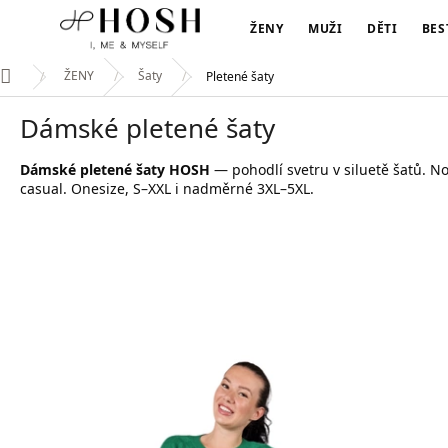
Přejít
na
ŽENY
MUŽI
DĚTI
BES
obsah
ŽENY
Šaty
Pletené šaty
Domů
Dámské pletené šaty
Dámské pletené šaty HOSH
— pohodlí svetru v siluetě šatů. Nos
casual. Onesize, S–XXL i nadměrné 3XL–5XL.
V
ý
p
i
s
p
r
o
d