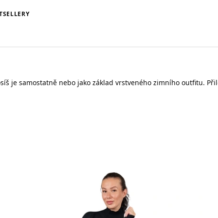
TSELLERY
íš je samostatně nebo jako základ vrstveného zimního outfitu. Přiléh