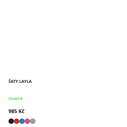
ŠATY LAYLA
Průměrné
SKLADEM
hodnocení
produktu
985 Kč
je
0,0
z
5
hvězdiček.