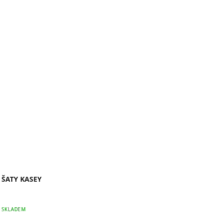
ŠATY KASEY
Průměrné
SKLADEM
hodnocení