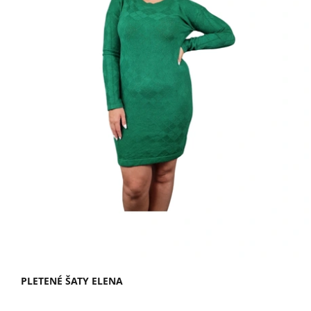
u
k
t
ů
PLETENÉ ŠATY ELENA