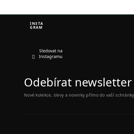
Z
á
INSTA
GRAM
p
a
t
í
Sledovat na
Instagramu
Odebírat newsletter
Nové kolekce, slevy a novinky přímo do vaší schránky