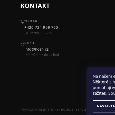
KONTAKT
TELEFON
+420 724 959 760
Po–Pá 9:00 – 17:00
E-MAIL
info@hosh.cz
Odpovídáme do 24 hod.
Na našem 
Některé z n
pomáhají vy
zážitek. So
NASTAVE
PROVOZOVATELEM STRANEK HOSH.CZ JE SPOLECNOST PAK FASHION S