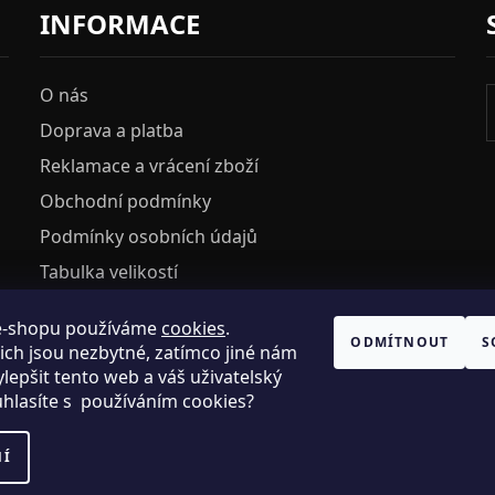
INFORMACE
O nás
Doprava a platba
Reklamace a vrácení zboží
Obchodní podmínky
Podmínky osobních údajů
Tabulka velikostí
e-shopu používáme
cookies
.
HOSH KLUB
ODMÍTNOUT
S
ich jsou nezbytné, zatímco jiné nám
VELKOOBCHOD
lepšit tento web a váš uživatelský
uhlasíte s používáním cookies?
NÍ
.R.O., IC: 25774701.