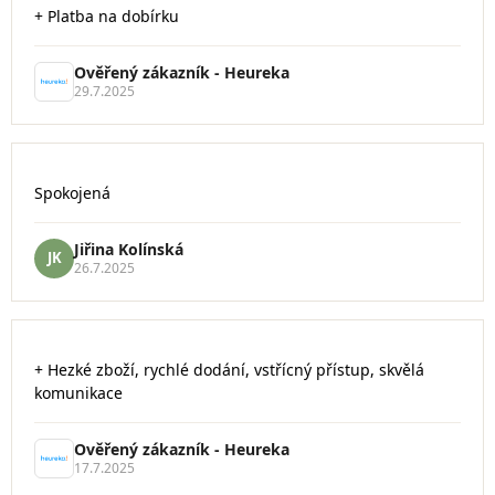
+ Platba na dobírku
obchodu
je
5
Ověřený zákazník - Heureka
z
29.7.2025
5
hvězdiček.
Hodnocení
Spokojená
obchodu
je
5
Jiřina Kolínská
JK
z
26.7.2025
5
hvězdiček.
Hodnocení
+ Hezké zboží, rychlé dodání, vstřícný přístup, skvělá
obchodu
komunikace
je
5
z
Ověřený zákazník - Heureka
5
17.7.2025
hvězdiček.