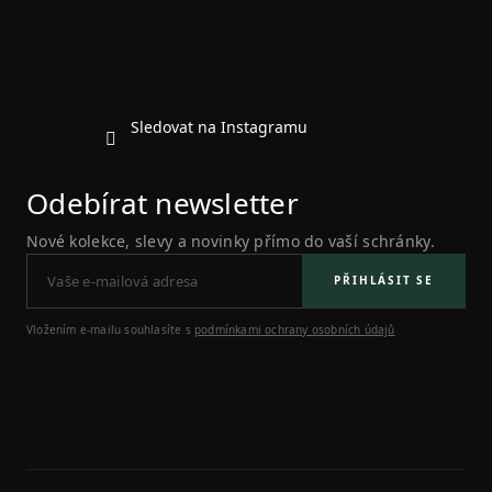
í
v
k
y
v
ý
p
Sledovat na Instagramu
i
s
u
Odebírat newsletter
Nové kolekce, slevy a novinky přímo do vaší schránky.
PŘIHLÁSIT SE
Vložením e-mailu souhlasíte s
podmínkami ochrany osobních údajů