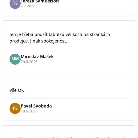
Tereza Samuelson
TS
z
2.7.2026
5
hvězdiček.
Hodnocení
Jen je třeba použít tabulku velikostí na stránkách
obchodu
prodejce. Jinak spokojenost.
je
4
z
Miroslav Mašek
5
MM
20.6.2026
hvězdiček.
Hodnocení
Vše OK
obchodu
je
5
Pavel Svoboda
PS
z
19.6.2026
5
hvězdiček.
Hodnocení