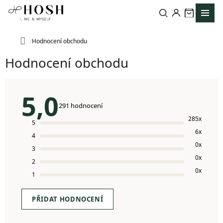
Přejít
na
obsah
Hodnocení obchodu
Domů
Hodnocení obchodu
5,0
Průměrné
291 hodnocení
hodnocení
285x
5
obchodu
6x
je
4
5,0
0x
3
z
0x
2
5
0x
hvězdiček.
1
PŘIDAT HODNOCENÍ