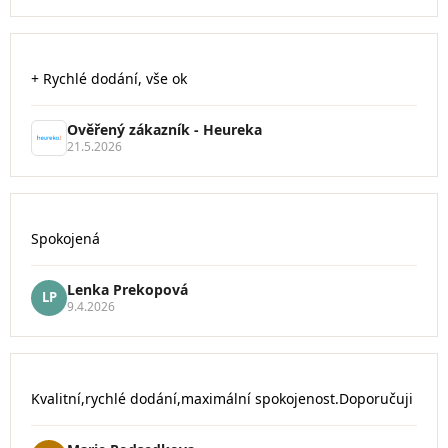
hvězdiček.
Hodnocení
+ Rychlé dodání, vše ok
obchodu
je
5
Ověřený zákazník - Heureka
z
21.5.2026
5
hvězdiček.
Hodnocení
Spokojená
obchodu
je
5
Lenka Prekopová
LP
z
9.4.2026
5
hvězdiček.
Hodnocení
Kvalitní,rychlé dodání,maximální spokojenost.Doporučuji
obchodu
je
5