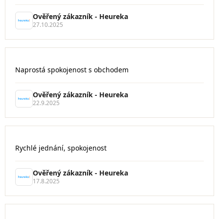
je
5
Ověřený zákazník - Heureka
z
27.10.2025
5
hvězdiček.
Hodnocení
Naprostá spokojenost s obchodem
obchodu
je
5
Ověřený zákazník - Heureka
z
22.9.2025
5
hvězdiček.
Hodnocení
Rychlé jednání, spokojenost
obchodu
je
5
Ověřený zákazník - Heureka
z
17.8.2025
5
hvězdiček.
Hodnocení