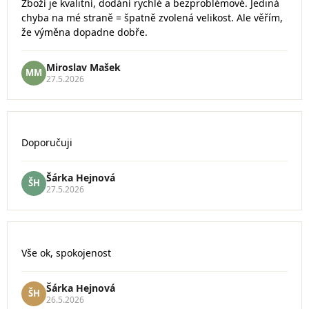
Zboží je kvalitní, dodání rychlé a bezproblémové. Jediná
obchodu
chyba na mé straně = špatně zvolená velikost. Ale věřím,
je
5
že výměna dopadne dobře.
z
5
Miroslav Mašek
hvězdiček.
MM
27.5.2026
Hodnocení
Doporučuji
obchodu
je
5
Šárka Hejnová
ŠH
z
27.5.2026
5
hvězdiček.
Hodnocení
Vše ok, spokojenost
obchodu
je
5
Šárka Hejnová
ŠH
z
26.5.2026
5