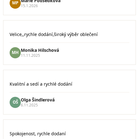
Marie Podsedkova
MP
z
15.1.2026
5
hvězdiček.
Hodnocení
Velice,,rychle dodání,široký výběr oblečení
obchodu
je
5
Monika Hilschová
MH
z
11.11.2025
5
hvězdiček.
Hodnocení
Kvalitní a sedí a rychlé dodání
obchodu
je
5
Olga Šindlerová
OŠ
z
6.11.2025
5
hvězdiček.
Hodnocení
Spokojenost, rychle dodaní
obchodu