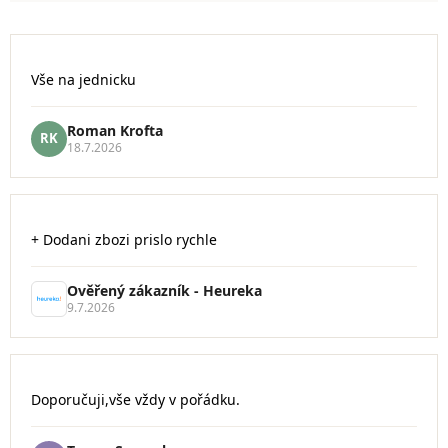
V
ý
Hodnocení
Vše na jednicku
obchodu
p
je
i
5
s
Roman Krofta
RK
z
18.7.2026
h
5
o
hvězdiček.
d
n
Hodnocení
o
+ Dodani zbozi prislo rychle
obchodu
c
je
5
e
Ověřený zákazník - Heureka
z
n
9.7.2026
5
í
hvězdiček.
Hodnocení
Doporučuji,vše vždy v pořádku.
obchodu
je
5