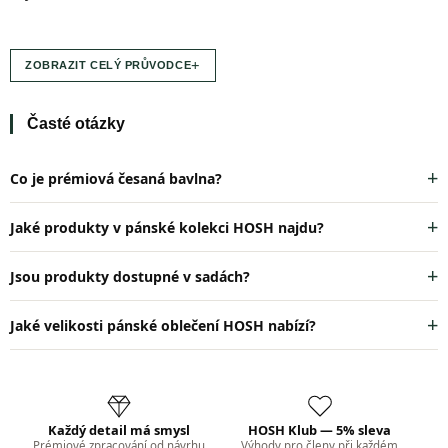
y
v
ý
+
p
ZOBRAZIT CELÝ PRŮVODCE
i
s
u
Časté otázky
Co je prémiová česaná bavlna?
Jaké produkty v pánské kolekci HOSH najdu?
Jsou produkty dostupné v sadách?
Jaké velikosti pánské oblečení HOSH nabízí?
Každý detail má smysl
HOSH Klub — 5% sleva
Prémiové zpracování od návrhu
Výhody pro členy při každém