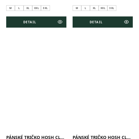
M
L
XL
XXL
3XL
M
L
XL
XXL
3XL
DETAIL
DETAIL
PÁNSKÉ TRIČKO HOSH CLASSIC NAVY
PÁNSKÉ TRIČKO HOSH CLASSIC ČERNÉ