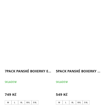
7PACK PANSKÉ BOXERKY EVERYDAY
5PACK PANSKÉ BOXERKY COMFORT
SKLADEM
SKLADEM
749 Kč
549 Kč
M
L
XL
XXL
3XL
M
L
XL
XXL
3XL