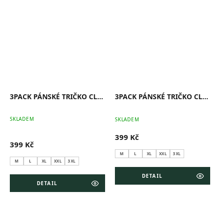
3PACK PÁNSKÉ TRIČKO CLASSIC (ČERNÁ, ŠEDÁ, TMAVĚ MODRÁ)
3PACK PÁNSKÉ TRIČKO CLASSIC (BÍLÁ, ŠEDÁ, ČERNÁ)
Pr
SKLADEM
SKLADEM
ho
pr
399 Kč
je
399 Kč
5,0
z
M
L
XL
XXL
3XL
5
M
L
XL
XXL
3XL
hv
DETAIL
DETAIL