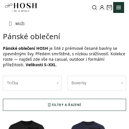
Přejít
na
obsah
MUŽI
Domů
Pánské oblečení
Pánské oblečení HOSH
je šité z prémiové česané bavlny se
zpevněnými švy. Předem smrštěné, s nízkou srážlivostí. Kolekce
roste — najdeš zde vše na casual, outdoor i formální
příležitosti.
Velikosti S–XXL
.
Trička
Boxerky
FILTRY A ŘAZENÍ
V
ý
p