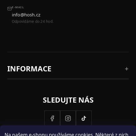
E-MAIL
info@hosh.cz
Odpovídáme do 24 hod.
INFORMACE
SLEDUJTE NÁS
Na našem e-shopu používáme
cookies
. Některé z nich