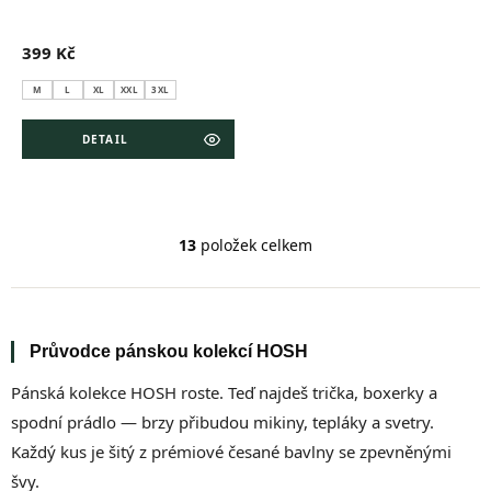
399 Kč
M
L
XL
XXL
3XL
DETAIL
13
položek celkem
O
v
l
á
d
Průvodce pánskou kolekcí HOSH
a
c
Pánská kolekce HOSH roste. Teď najdeš trička, boxerky a
í
p
spodní prádlo — brzy přibudou mikiny, tepláky a svetry.
r
Každý kus je šitý z prémiové česané bavlny se zpevněnými
v
k
švy.