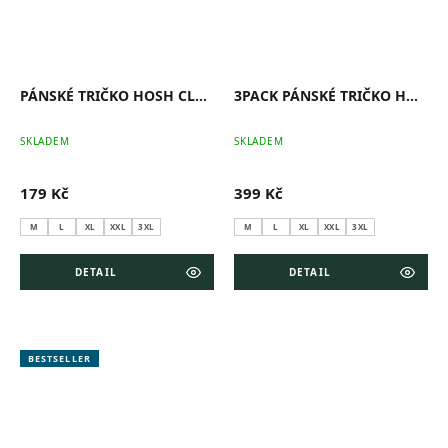
PÁNSKÉ TRIČKO HOSH CLASSIC ŠEDÝ MELÍR
3PACK PÁNSKÉ TRIČKO HOSH CLASSIC ŠEDÝ MELÍR
SKLADEM
SKLADEM
179 Kč
399 Kč
M
L
XL
XXL
3XL
M
L
XL
XXL
3XL
DETAIL
DETAIL
BESTSELLER