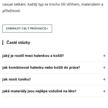
k
casual setkání. Každý typ se trochu liší střihem, materiálem a
y
příležitostí.
v
ý
p
i
+
s
ZOBRAZIT CELÝ PRŮVODCE
u
Časté otázky
Jaký je rozdíl mezi halenkou a košilí?
Jak kombinovat halenku nebo košili do práce?
Jak nosit tuniku?
Jaké materiály jsou nejlépe vzdušné na léto?