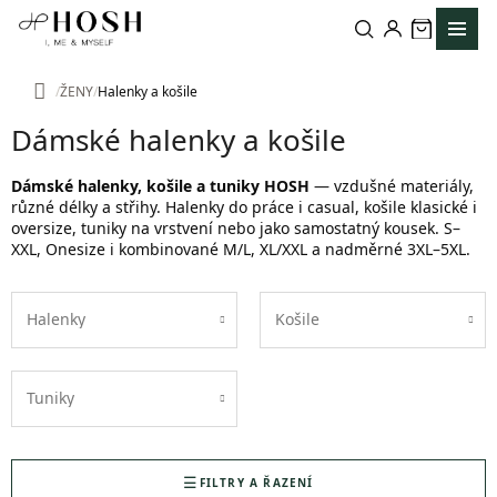
Přejít
na
obsah
ŽENY
Halenky a košile
Domů
Dámské halenky a košile
Dámské halenky, košile a tuniky HOSH
— vzdušné materiály,
různé délky a střihy. Halenky do práce i casual, košile klasické i
oversize, tuniky na vrstvení nebo jako samostatný kousek. S–
XXL, Onesize i kombinované M/L, XL/XXL a nadměrné 3XL–5XL.
Halenky
Košile
Tuniky
FILTRY A ŘAZENÍ