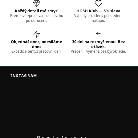
Každý detail má smysl
HOSH Klub — 5% sleva
Prémiové zpracování od návrhu
Výhody pro členy při každém
po doručení.
nákupu.
Objednáš dnes, odesíláme
30 dní na rozmyšlenou. Bez
dnes
otázek.
Expedice tentýž pracovní den.
Vrácení i výměna bez byrokracie.
Z
á
INSTAGRAM
p
a
t
í
Sledovat na Instagramu