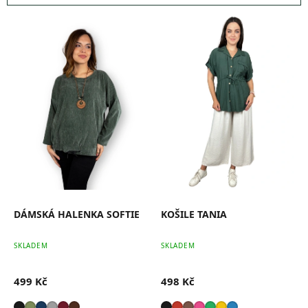
V
ý
p
i
s
p
r
o
d
u
k
t
ů
DÁMSKÁ HALENKA SOFTIE
KOŠILE TANIA
SKLADEM
SKLADEM
499 Kč
498 Kč