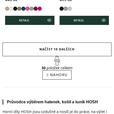
DETAIL
DETAIL
NAČÍST 10 DALŠÍCH
S
1
2
t
O
r
v
30
položek celkem
á
l
NAHORU
n
á
k
d
o
a
v
c
á
í
n
í
p
Průvodce výběrem halenek, košil a tunik HOSH
r
v
Horní díly HOSH jsou vzdušné a nosíš je do práce, na výlet i