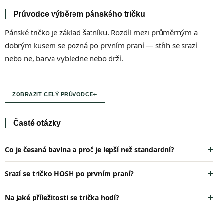
d
Průvodce výběrem pánského tričku
a
c
Pánské tričko je základ šatníku. Rozdíl mezi průměrným a
í
p
dobrým kusem se pozná po prvním praní — střih se srazí
r
nebo ne, barva vybledne nebo drží.
v
k
y
v
+
ZOBRAZIT CELÝ PRŮVODCE
ý
p
i
Časté otázky
s
u
Co je česaná bavlna a proč je lepší než standardní?
Srazí se tričko HOSH po prvním praní?
Na jaké příležitosti se trička hodí?