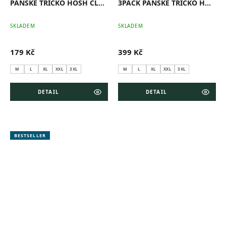
PÁNSKÉ TRIČKO HOSH CLASSIC ŠEDÝ MELÍR
3PACK PÁNSKÉ TRIČKO HOSH CLASSIC ŠEDÝ MELÍR
SKLADEM
SKLADEM
179 Kč
399 Kč
M
L
XL
XXL
3XL
M
L
XL
XXL
3XL
DETAIL
DETAIL
BESTSELLER