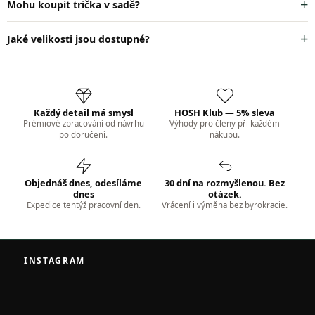
Mohu koupit trička v sadě?
Jaké velikosti jsou dostupné?
Každý detail má smysl
HOSH Klub — 5% sleva
Prémiové zpracování od návrhu
Výhody pro členy při každém
po doručení.
nákupu.
Objednáš dnes, odesíláme
30 dní na rozmyšlenou. Bez
dnes
otázek.
Expedice tentýž pracovní den.
Vrácení i výměna bez byrokracie.
Z
á
INSTAGRAM
p
a
t