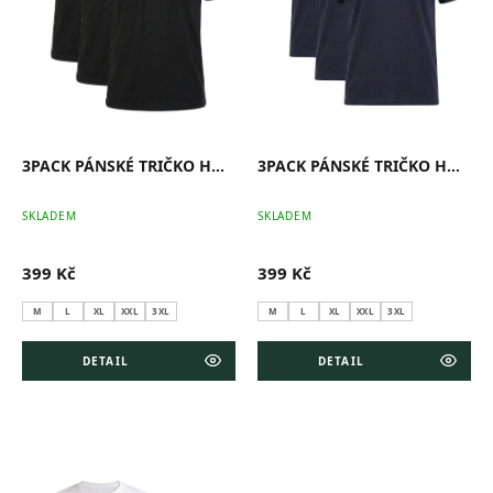
o
d
u
k
t
ů
3PACK PÁNSKÉ TRIČKO HOSH CLASSIC ČERNÉ
3PACK PÁNSKÉ TRIČKO HOSH CLASSIC NAVY
SKLADEM
SKLADEM
399 Kč
399 Kč
M
L
XL
XXL
3XL
M
L
XL
XXL
3XL
DETAIL
DETAIL