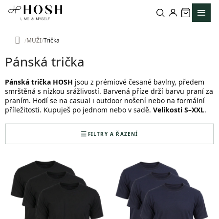
Přejít
na
obsah
MUŽI
Trička
Domů
Pánská trička
Pánská trička HOSH
jsou z prémiové česané bavlny, předem
smrštěná s nízkou srážlivostí. Barvená příze drží barvu praní za
praním. Hodí se na casual i outdoor nošení nebo na formální
příležitosti. Kupuješ po jednom nebo v sadě.
Velikosti S–XXL
.
FILTRY A ŘAZENÍ
V
ý
p
i
s
p
r