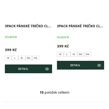
3PACK PÁNSKÉ TRIČKO CLASSIC (ČERNÁ, ŠEDÁ, TMAVĚ MODRÁ)
3PACK PÁNSKÉ TRIČKO CLASSIC (BÍLÁ, ŠEDÁ, ČERNÁ)
Pr
SKLADEM
SKLADEM
ho
pr
399 Kč
je
399 Kč
5,0
z
M
L
XL
XXL
3XL
5
M
L
XL
XXL
3XL
hv
DETAIL
DETAIL
10
položek celkem
O
v
l
á