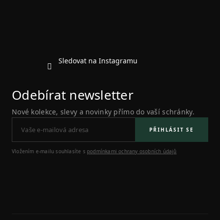
í
Sledovat na Instagramu
Odebírat newsletter
Nové kolekce, slevy a novinky přímo do vaší schránky.
PŘIHLÁSIT SE
Vložením e-mailu souhlasíte s
podmínkami ochrany osobních údajů