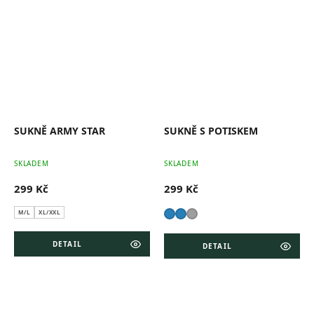
SUKNĚ ARMY STAR
SUKNĚ S POTISKEM
Průměrné
Pr
SKLADEM
SKLADEM
hodnocení
ho
produktu
pr
299 Kč
299 Kč
je
je
0,0
5,0
z
z
M/L
XL/XXL
5
5
hvězdiček.
hv
DETAIL
DETAIL