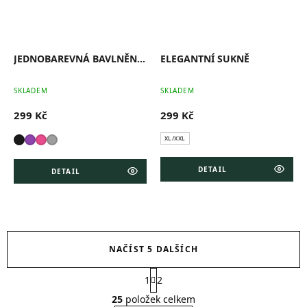
JEDNOBAREVNÁ BAVLNĚNÁ SUKNĚ
ELEGANTNÍ SUKNĚ
Průměrné
Pr
SKLADEM
SKLADEM
hodnocení
ho
produktu
pr
299 Kč
299 Kč
je
je
0,0
0,0
z
z
XL/XXL
5
5
hvězdiček.
hv
DETAIL
DETAIL
NAČÍST 5 DALŠÍCH
S
1
2
t
O
r
v
25
položek celkem