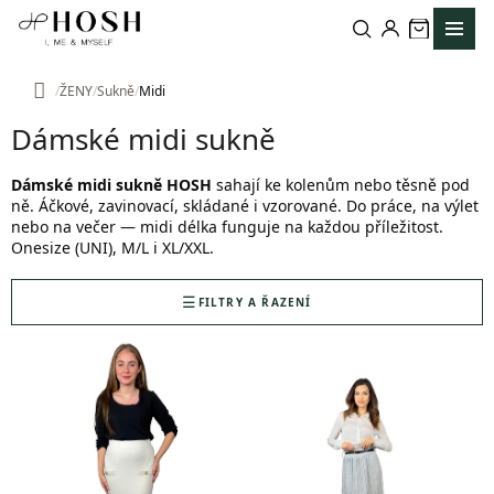
Přejít
na
obsah
ŽENY
Sukně
Midi
Domů
Dámské midi sukně
Dámské midi sukně HOSH
sahají ke kolenům nebo těsně pod
ně. Áčkové, zavinovací, skládané i vzorované. Do práce, na výlet
nebo na večer — midi délka funguje na každou příležitost.
Onesize (UNI), M/L i XL/XXL.
FILTRY A ŘAZENÍ
V
ý
p
i
s
p
r