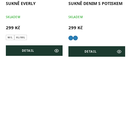
SUKNĚ EVERLY
SUKNĚ DENIM S POTISKEM
Průměrné
Pr
SKLADEM
SKLADEM
hodnocení
ho
produktu
pr
299 Kč
299 Kč
je
je
5,0
0,0
z
z
M/L
XL/XXL
5
5
hvězdiček.
hv
DETAIL
DETAIL