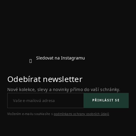
p
a
t
í
Sledovat na Instagramu
Odebírat newsletter
Nové kolekce, slevy a novinky přímo do vaší schránky.
PŘIHLÁSIT SE
Vložením e-mailu souhlasíte s
podmínkami ochrany osobních údajů