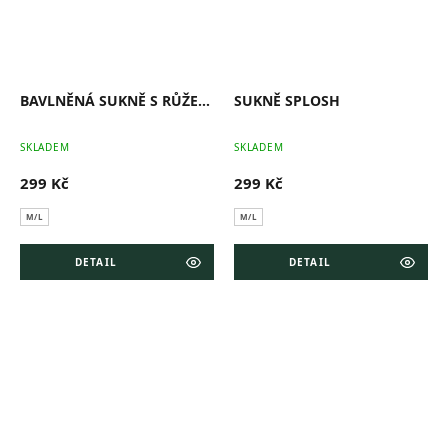
BAVLNĚNÁ SUKNĚ S RŮŽEMI
SUKNĚ SPLOSH
Průměrné
Pr
SKLADEM
SKLADEM
hodnocení
ho
produktu
pr
299 Kč
299 Kč
je
je
0,0
0,0
z
z
M/L
M/L
5
5
hvězdiček.
hv
DETAIL
DETAIL