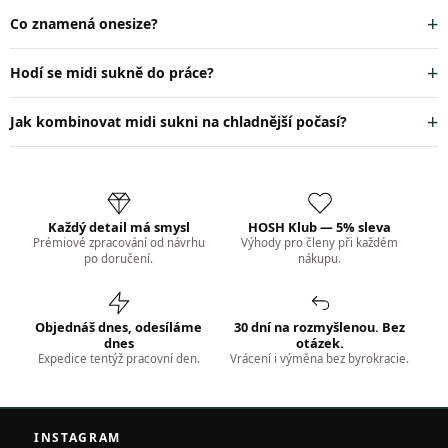
Co znamená onesize?
Hodí se midi sukně do práce?
Jak kombinovat midi sukni na chladnější počasí?
Každý detail má smysl
HOSH Klub — 5% sleva
Prémiové zpracování od návrhu
Výhody pro členy při každém
po doručení.
nákupu.
Objednáš dnes, odesíláme
30 dní na rozmyšlenou. Bez
dnes
otázek.
Expedice tentýž pracovní den.
Vrácení i výměna bez byrokracie.
Z
á
INSTAGRAM