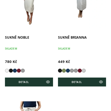
o
d
u
k
t
ů
SUKNĚ NOBLE
SUKNĚ BRIANNA
SKLADEM
SKLADEM
780 Kč
449 Kč
DETAIL
DETAIL