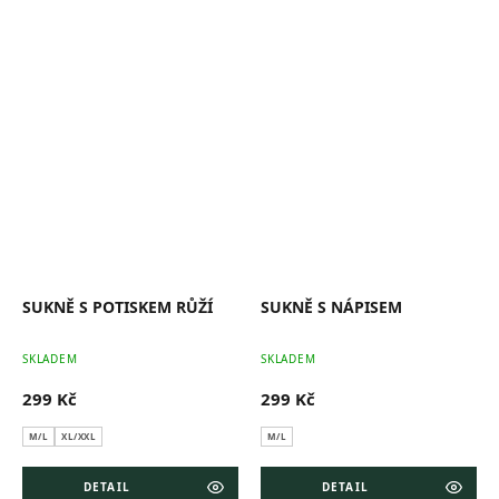
SUKNĚ S POTISKEM RŮŽÍ
SUKNĚ S NÁPISEM
Průměrné
Pr
SKLADEM
SKLADEM
hodnocení
ho
produktu
pr
299 Kč
299 Kč
je
je
0,0
0,0
z
z
M/L
XL/XXL
M/L
5
5
hvězdiček.
hv
DETAIL
DETAIL