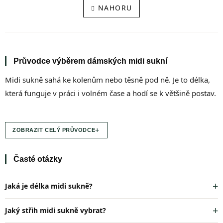
á
l
NAHORU
n
á
k
d
o
a
v
c
á
í
n
í
p
Průvodce výběrem dámských midi sukní
r
v
Midi sukně sahá ke kolenům nebo těsně pod ně. Je to délka,
k
která funguje v práci i volném čase a hodí se k většině postav.
y
v
ý
p
+
ZOBRAZIT CELÝ PRŮVODCE
i
s
u
Časté otázky
Jaká je délka midi sukně?
Jaký střih midi sukně vybrat?