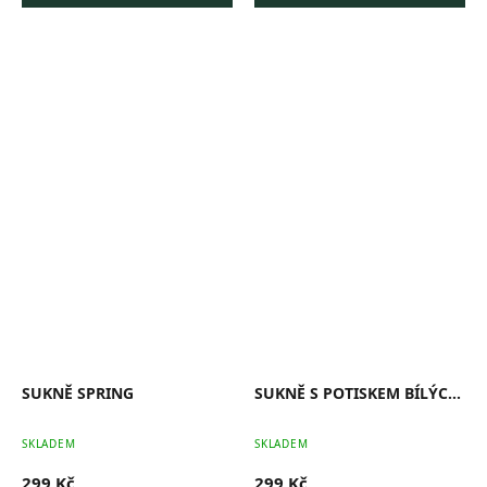
SUKNĚ SPRING
SUKNĚ S POTISKEM BÍLÝCH KVĚTŮ
Průměrné
Pr
SKLADEM
SKLADEM
hodnocení
ho
produktu
pr
299 Kč
299 Kč