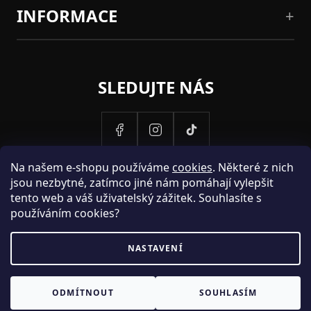
INFORMACE
SLEDUJTE NÁS
Na našem e-shopu používáme
cookies
. Některé z nich
jsou nezbytné, zatímco jiné nám pomáhají vylepšit
tento web a váš uživatelský zážitek. Souhlasíte s
používáním cookies?
NASTAVENÍ
PROVOZOVATELEM STRANEK HOSH.CZ JE SPOLECNOST PAK
ODMÍTNOUT
SOUHLASÍM
FASHION S.R.O., IC: 25774701.