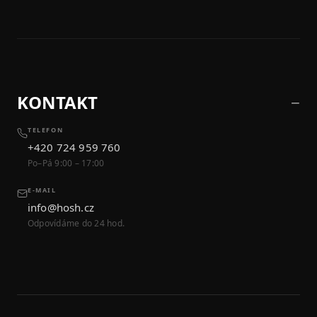
KONTAKT
TELEFON
+420 724 959 760
Po–Pá 9:00 – 17:00
E-MAIL
info@hosh.cz
Odpovídáme do 24 hod.