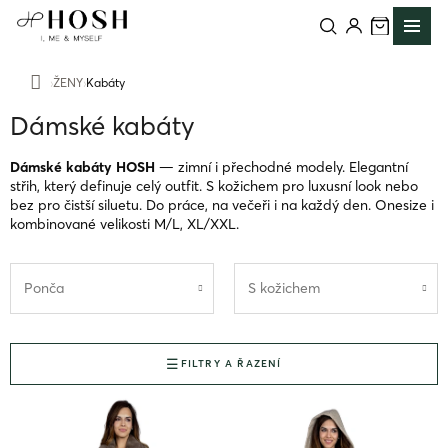
Přejít
na
obsah
ŽENY
Kabáty
Domů
Dámské kabáty
Dámské kabáty HOSH
— zimní i přechodné modely. Elegantní
střih, který definuje celý outfit. S kožichem pro luxusní look nebo
bez pro čistší siluetu. Do práce, na večeři i na každý den. Onesize i
kombinované velikosti M/L, XL/XXL.
Ponča
S kožichem
FILTRY A ŘAZENÍ
V
ý
p