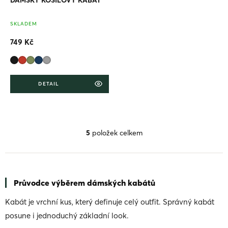
Průměrné
SKLADEM
hodnocení
produktu
749 Kč
je
0,0
z
5
hvězdiček.
DETAIL
5
položek celkem
O
v
l
á
d
Průvodce výběrem dámských kabátů
a
c
Kabát je vrchní kus, který definuje celý outfit. Správný kabát
í
p
posune i jednoduchý základní look.
r