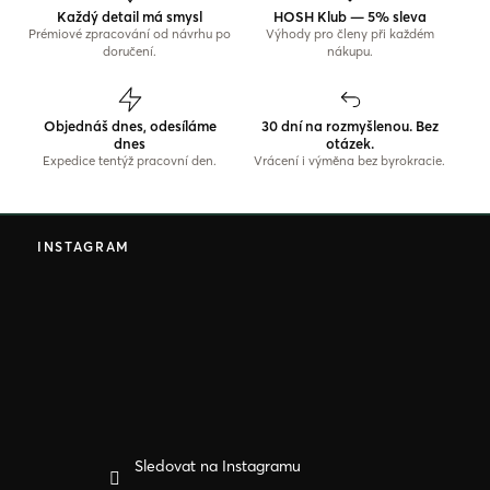
Každý detail má smysl
HOSH Klub — 5% sleva
Prémiové zpracování od návrhu po
Výhody pro členy při každém
doručení.
nákupu.
Objednáš dnes, odesíláme
30 dní na rozmyšlenou. Bez
dnes
otázek.
Expedice tentýž pracovní den.
Vrácení i výměna bez byrokracie.
Z
á
INSTAGRAM
p
a
t
í
Sledovat na Instagramu