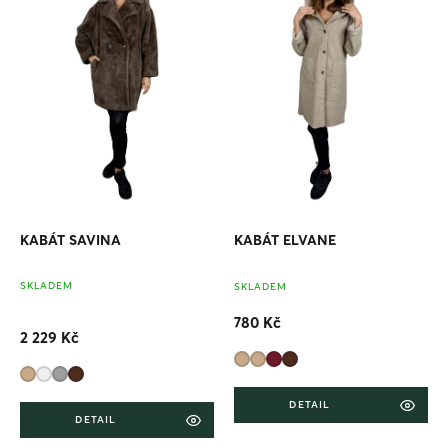
i
s
p
r
o
d
u
k
t
ů
KABÁT SAVINA
KABÁT ELVANE
Pr
SKLADEM
SKLADEM
ho
pr
780 Kč
je
2 229 Kč
5,0
z
5
hv
DETAIL
DETAIL