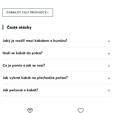
v
k
y
+
ZOBRAZIT CELÝ PRŮVODCE
v
ý
p
Časté otázky
i
s
u
Jaký je rozdíl mezi kabátem a bundou?
Hodí se kabát do práce?
Co je pončo a jak se nosí?
Jak vybrat kabát na přechodné počasí?
Jak pečovat o kabát?