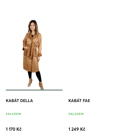
1 170 KČ
–16 %
OD
AŽ
KABÁT DELLA
KABÁT FAE
SKLADEM
SKLADEM
1 170 Kč
1 249 Kč