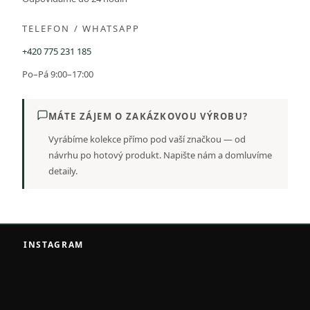
TELEFON / WHATSAPP
+420 775 231 185
Po–Pá 9:00–17:00
MÁTE ZÁJEM O ZAKÁZKOVOU VÝROBU?
Vyrábíme kolekce přímo pod vaší značkou — od
návrhu po hotový produkt. Napište nám a domluvíme
detaily.
Z
á
INSTAGRAM
p
a
t
í