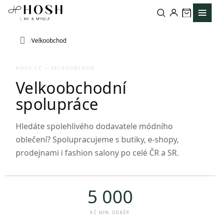
Přejít
na
obsah
Velkoobchod
Domů
HOSH.CZ — VELKOOBCHOD
Velkoobchodní
spolupráce
Hledáte spolehlivého dodavatele módního
oblečení? Spolupracujeme s butiky, e-shopy,
prodejnami i fashion salony po celé ČR a SR.
5 000
KČ MIN. ODBĚR