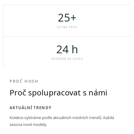
25+
LET NA TRHU
24 h
ODPOVĚĎ NA DOTAZ
PROČ HOSH
Proč spolupracovat s námi
AKTUÁLNÍ TRENDY
Kolekce vybíráme podle aktuálních módních trendů. Každá
sezona nové modely.