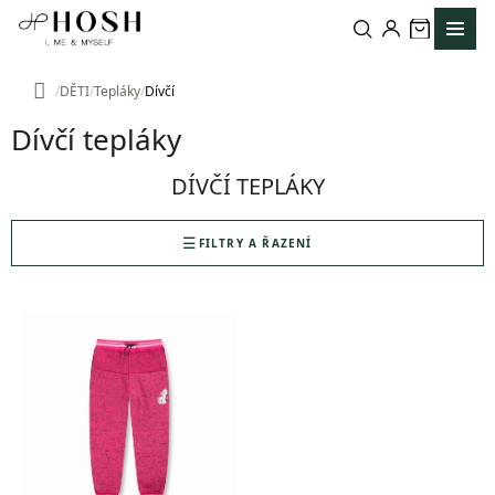
Přejít
na
obsah
DĚTI
Tepláky
Dívčí
Domů
Dívčí tepláky
DÍVČÍ TEPLÁKY
FILTRY A ŘAZENÍ
V
ý
p
i
s
p
r
o
d