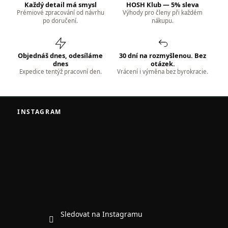
Každý detail má smysl
HOSH Klub — 5% sleva
a
Prémiové zpracování od návrhu
Výhody pro členy při každém
c
po doručení.
nákupu.
í
p
r
v
Objednáš dnes, odesíláme
30 dní na rozmyšlenou. Bez
k
dnes
otázek.
Expedice tentýž pracovní den.
Vrácení i výměna bez byrokracie.
y
v
ý
Z
p
á
i
INSTAGRAM
s
p
u
a
t
í
Sledovat na Instagramu