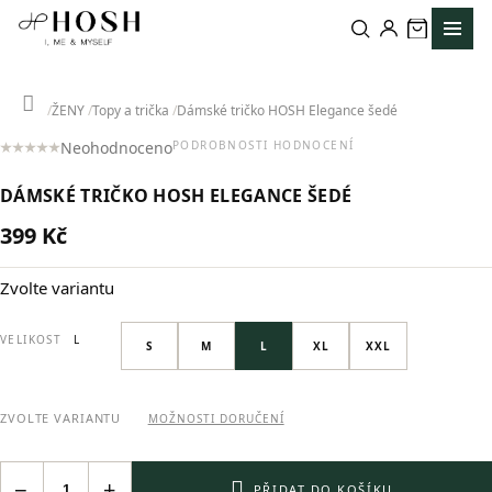
Přejít
na
obsah
Domů
ŽENY
Topy a trička
Dámské tričko HOSH Elegance šedé
Neohodnoceno
PODROBNOSTI HODNOCENÍ
Průměrné
hodnocení
DÁMSKÉ TRIČKO HOSH ELEGANCE ŠEDÉ
produktu
je
399 Kč
0,0
Měrná
z
cena:
5
Zvolte variantu
hvězdiček.
VELIKOST
L
S
M
L
XL
XXL
ZVOLTE VARIANTU
MOŽNOSTI DORUČENÍ
−
+
PŘIDAT DO KOŠÍKU