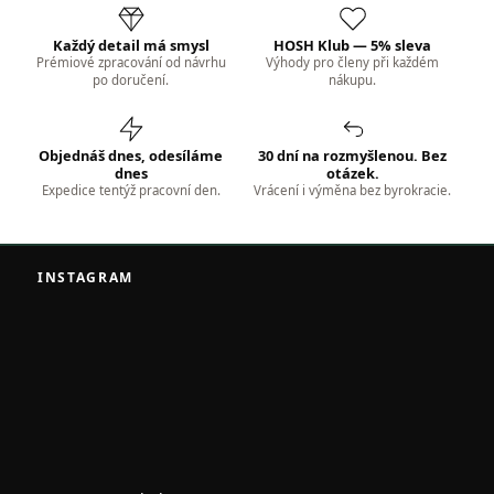
Každý detail má smysl
HOSH Klub — 5% sleva
Prémiové zpracování od návrhu
Výhody pro členy při každém
po doručení.
nákupu.
Objednáš dnes, odesíláme
30 dní na rozmyšlenou. Bez
dnes
otázek.
Expedice tentýž pracovní den.
Vrácení i výměna bez byrokracie.
Z
á
INSTAGRAM
p
a
t
í