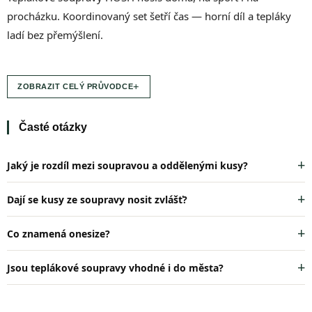
í
p
procházku. Koordinovaný set šetří čas — horní díl a tepláky
r
ladí bez přemýšlení.
v
k
y
v
+
ZOBRAZIT CELÝ PRŮVODCE
ý
p
i
Časté otázky
s
u
Jaký je rozdíl mezi soupravou a oddělenými kusy?
Dají se kusy ze soupravy nosit zvlášť?
Co znamená onesize?
Jsou teplákové soupravy vhodné i do města?