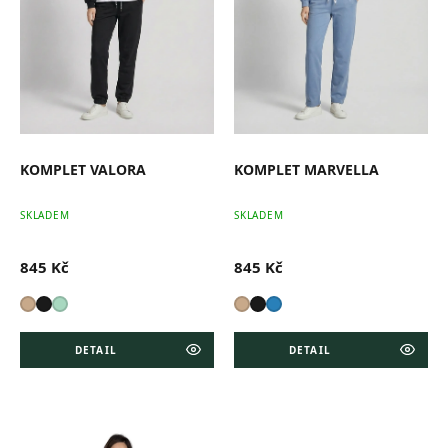
r
o
d
u
k
t
ů
KOMPLET VALORA
KOMPLET MARVELLA
SKLADEM
SKLADEM
845 Kč
845 Kč
DETAIL
DETAIL