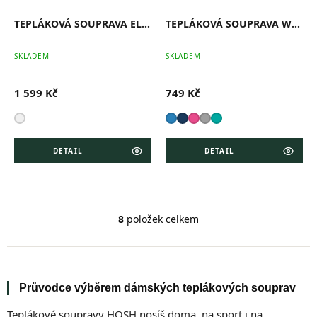
TEPLÁKOVÁ SOUPRAVA ELMA
TEPLÁKOVÁ SOUPRAVA WREN
SKLADEM
SKLADEM
1 599 Kč
749 Kč
DETAIL
DETAIL
8
položek celkem
O
v
l
á
d
Průvodce výběrem dámských teplákových souprav
a
c
Teplákové soupravy HOSH nosíš doma, na sport i na