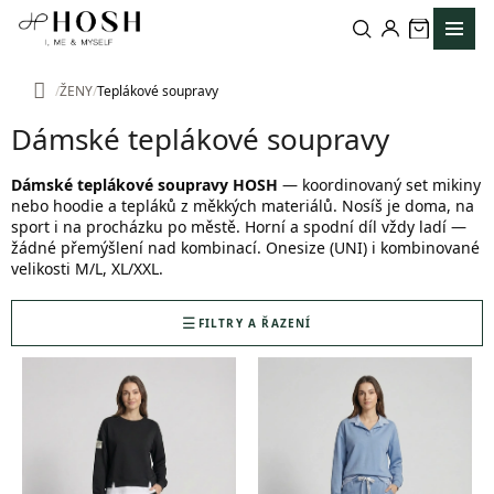
Přejít
na
obsah
ŽENY
Teplákové soupravy
Domů
Dámské teplákové soupravy
Dámské teplákové soupravy HOSH
— koordinovaný set mikiny
nebo hoodie a tepláků z měkkých materiálů. Nosíš je doma, na
sport i na procházku po městě. Horní a spodní díl vždy ladí —
žádné přemýšlení nad kombinací. Onesize (UNI) i kombinované
velikosti M/L, XL/XXL.
FILTRY A ŘAZENÍ
V
ý
p
i
s
p