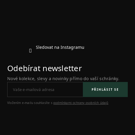
a
t
í
Sledovat na Instagramu
Odebírat newsletter
Nové kolekce, slevy a novinky přímo do vaší schránky.
PŘIHLÁSIT SE
Vložením e-mailu souhlasíte s
podmínkami ochrany osobních údajů