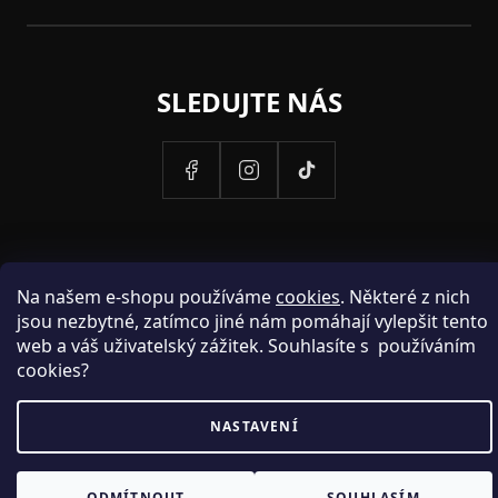
SLEDUJTE NÁS
Na našem e-shopu používáme
cookies
. Některé z nich
jsou nezbytné, zatímco jiné nám pomáhají vylepšit tento
web a váš uživatelský zážitek. Souhlasíte s používáním
cookies?
PROVOZOVATELEM STRANEK HOSH.CZ JE SPOLECNOST PAK
NASTAVENÍ
FASHION S.R.O., IC: 25774701.
ODMÍTNOUT
SOUHLASÍM