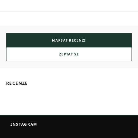
NAPSAT RECENZI
ZEPTAT SE
RECENZE
Z
á
INSTAGRAM
p