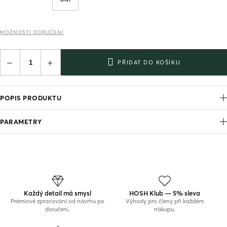
MOŽNOSTI DORUČENÍ
−
+
PŘIDAT DO KOŠÍKU
POPIS PRODUKTU
PARAMETRY
Každý detail má smysl
HOSH Klub — 5% sleva
Prémiové zpracování od návrhu po
Výhody pro členy při každém
doručení.
nákupu.