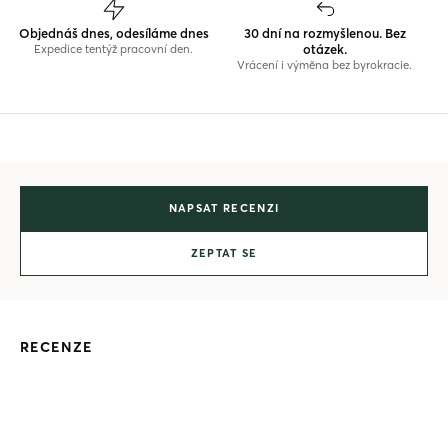
Objednáš dnes, odesíláme dnes
30 dní na rozmyšlenou. Bez
otázek.
Expedice tentýž pracovní den.
Vrácení i výměna bez byrokracie.
NAPSAT RECENZI
ZEPTAT SE
RECENZE