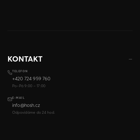
KONTAKT
TELEFON
+420 724 959 760
Po–Pá 9:00 – 17:00
E-MAIL
info@hosh.cz
Odpovídáme do 24 hod.