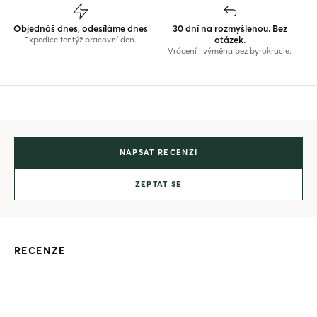
Objednáš dnes, odesíláme dnes
30 dní na rozmyšlenou. Bez
otázek.
Expedice tentýž pracovní den.
Vrácení i výměna bez byrokracie.
NAPSAT RECENZI
ZEPTAT SE
RECENZE