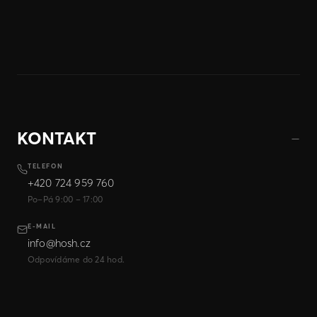
KONTAKT
TELEFON
+420 724 959 760
Po–Pá 9:00 – 17:00
E-MAIL
info@hosh.cz
Odpovídáme do 24 hod.