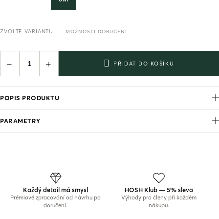
ZVOLTE VARIANTU
MOŽNOSTI DORUČENÍ
−
+
PŘIDAT DO KOŠÍKU
POPIS PRODUKTU
PARAMETRY
Každý detail má smysl
HOSH Klub — 5% sleva
Prémiové zpracování od návrhu po
Výhody pro členy při každém
doručení.
nákupu.