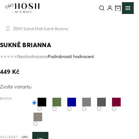
Přejít
na
obsah
ŽENY
Sukně
Midi
Sukně Brianna
Domů
SUKNĚ BRIANNA
Neohodnoceno
Podrobnosti hodnocení
Průměrné
hodnocení
449 Kč
produktu
je
Měrná
0,0
Zvolte variantu
cena:
z
5
BARVA
hvězdiček.
VELIKOST
UNI
UNI