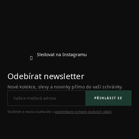
a
t
í
Sledovat na Instagramu
Odebírat newsletter
Nové kolekce, slevy a novinky přímo do vaší schránky.
PŘIHLÁSIT SE
Vložením e-mailu souhlasíte s
podmínkami ochrany osobních údajů