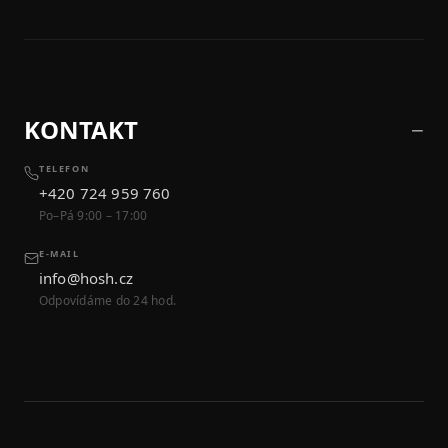
KONTAKT
TELEFON
+420 724 959 760
Po–Pá 9:00 – 17:00
E-MAIL
info@hosh.cz
Odpovídáme do 24 hod.