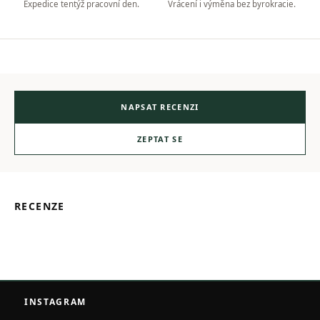
Expedice tentýž pracovní den.
Vrácení i výměna bez byrokracie.
NAPSAT RECENZI
ZEPTAT SE
RECENZE
Z
á
INSTAGRAM
p