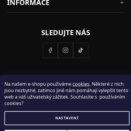
INFORMACE
SLEDUJTE NÁS
Na našem e-shopu používáme
cookies
. Některé z nich
jsou nezbytné, zatímco jiné nám pomáhají vylepšit tento
web a váš uživatelský zážitek. Souhlasíte s používáním
cookies?
PROVOZOVATELEM STRANEK HOSH.CZ JE SPOLECNOST PAK
NASTAVENÍ
FASHION S.R.O., IC: 25774701.