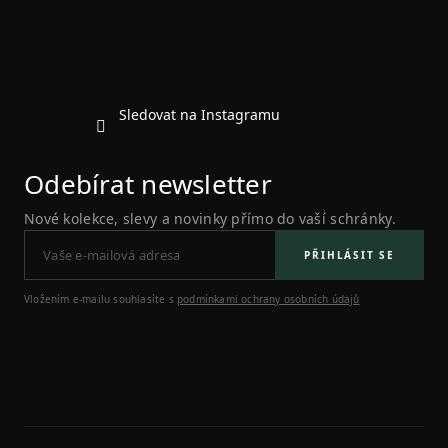
í
Sledovat na Instagramu
Odebírat newsletter
Nové kolekce, slevy a novinky přímo do vaší schránky.
PŘIHLÁSIT SE
Vložením e-mailu souhlasíte s
podmínkami ochrany osobních údajů