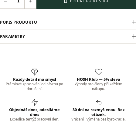
−
+
PŘIDAT DO KOŠÍKU
POPIS PRODUKTU
PARAMETRY
Každý detail má smysl
HOSH Klub — 5% sleva
Prémiové zpracování od návrhu po
Výhody pro členy při každém
doručení.
nákupu.
Objednáš dnes, odesíláme
30 dní na rozmyšlenou. Bez
dnes
otázek.
Expedice tentýž pracovní den.
Vrácení i výměna bez byrokracie.