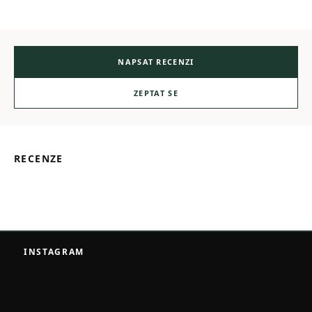
NAPSAT RECENZI
ZEPTAT SE
RECENZE
Z
á
INSTAGRAM
p
a
t