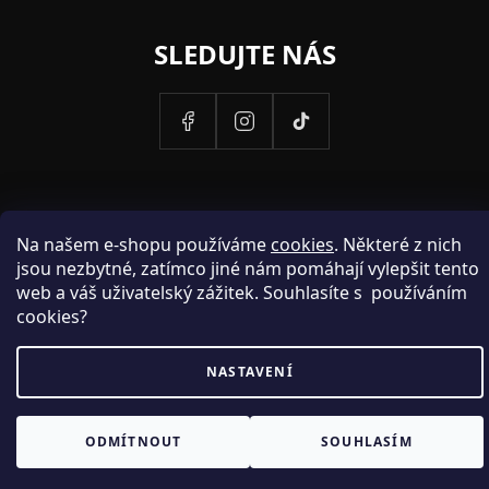
SLEDUJTE NÁS
Na našem e-shopu používáme
cookies
. Některé z nich
jsou nezbytné, zatímco jiné nám pomáhají vylepšit tento
web a váš uživatelský zážitek. Souhlasíte s používáním
cookies?
PROVOZOVATELEM STRANEK HOSH.CZ JE SPOLECNOST PAK
NASTAVENÍ
FASHION S.R.O., IC: 25774701.
ODMÍTNOUT
SOUHLASÍM