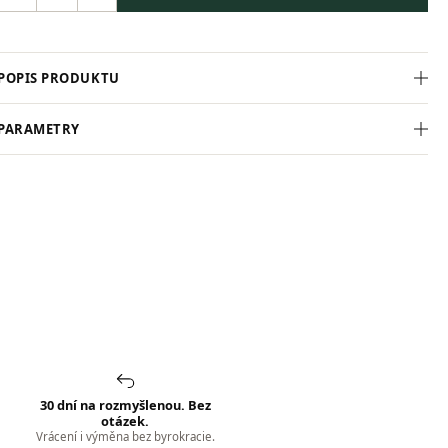
POPIS PRODUKTU
PARAMETRY
30 dní na rozmyšlenou. Bez
otázek.
Vrácení i výměna bez byrokracie.