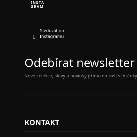
á
INSTA
GRAM
p
a
t
í
Sledovat na
Instagramu
Odebírat newsletter
Nové kolekce, slevy a novinky přímo do vaší schránky
KONTAKT