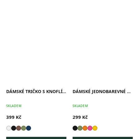
DÁMSKÉ TRIČKO S KNOFLÍKY
DÁMSKÉ JEDNOBAREVNÉ TRIČKO
Průměrné
Pr
SKLADEM
SKLADEM
hodnocení
ho
produktu
pr
399 Kč
299 Kč
je
je
0,0
0,0
z
z
5
5
hvězdiček.
hv