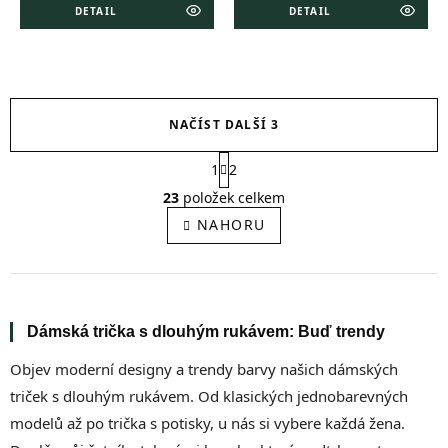
DETAIL
DETAIL
NAČÍST DALŠÍ 3
S
1
2
t
O
r
v
23
položek celkem
á
l
NAHORU
n
á
k
d
o
a
v
c
á
í
n
í
p
Dámská trička s dlouhým rukávem: Buď trendy
r
v
Objev moderní designy a trendy barvy našich dámských
k
triček s dlouhým rukávem. Od klasických jednobarevných
y
modelů až po trička s potisky, u nás si vybere každá žena.
v
ý