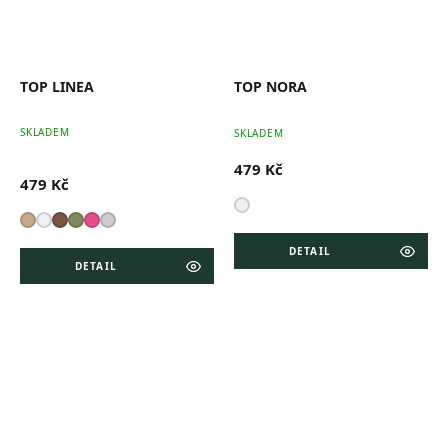
TOP LINEA
TOP NORA
Pr
SKLADEM
SKLADEM
ho
pr
479 Kč
je
479 Kč
5,0
z
5
hv
DETAIL
DETAIL