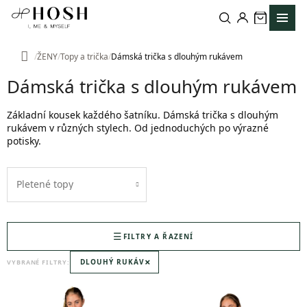
Přejít
na
obsah
ŽENY
Topy a trička
Dámská trička s dlouhým rukávem
Domů
Dámská trička s dlouhým rukávem
Základní kousek každého šatníku. Dámská trička s dlouhým
rukávem v různých stylech. Od jednoduchých po výrazné
potisky.
Pletené topy
FILTRY A ŘAZENÍ
×
DLOUHÝ RUKÁV
VYBRANÉ FILTRY:
V
ý