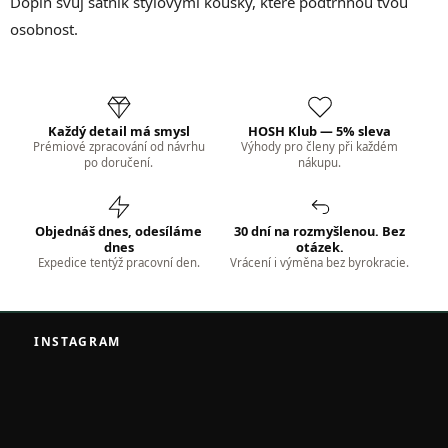
Doplň svůj šatník stylovými kousky, které podtrhnou tvou
p
osobnost.
i
s
u
Každý detail má smysl
HOSH Klub — 5% sleva
Prémiové zpracování od návrhu
Výhody pro členy při každém
po doručení.
nákupu.
Objednáš dnes, odesíláme
30 dní na rozmyšlenou. Bez
dnes
otázek.
Expedice tentýž pracovní den.
Vrácení i výměna bez byrokracie.
Z
á
INSTAGRAM
p
a
t
í