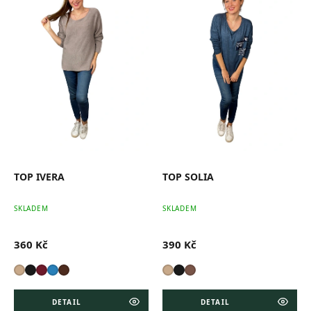
p
i
s
p
r
o
d
u
k
t
ů
TOP IVERA
TOP SOLIA
SKLADEM
SKLADEM
360 Kč
390 Kč
DETAIL
DETAIL