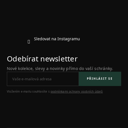
t
í
Sledovat na Instagramu
Odebírat newsletter
Nové kolekce, slevy a novinky přímo do vaší schránky.
PŘIHLÁSIT SE
Vložením e-mailu souhlasíte s
podmínkami ochrany osobních údajů