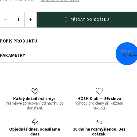
−
+
PŘIDAT DO KOŠÍKU
POPIS PRODUKTU
579 Kč
PARAMETRY
–11 %
Každý detail má smysl
HOSH Klub — 5% sleva
Prémiové zpracování od návrhu po
Výhody pro členy při každém
doručení.
nákupu.
Objednáš dnes, odesíláme
30 dní na rozmyšlenou. Bez
dnes
otázek.