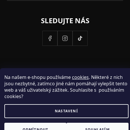
SLEDUJTE NÁS
Na našem e-shopu používáme
cookies
. Některé z nich
jsou nezbytné, zatímco jiné nám pomáhají vylepšit tento
web a váš uživatelský zážitek. Souhlasíte s používáním
cookies?
PROVOZOVATELEM STRANEK HOSH.CZ JE SPOLECNOST PAK
FASHION S.R.O., IC: 25774701.
NASTAVENÍ
🎁 Sleva 100 Kč na první
Ano
Ne
ODMÍTNOUT
SOUHLASÍM