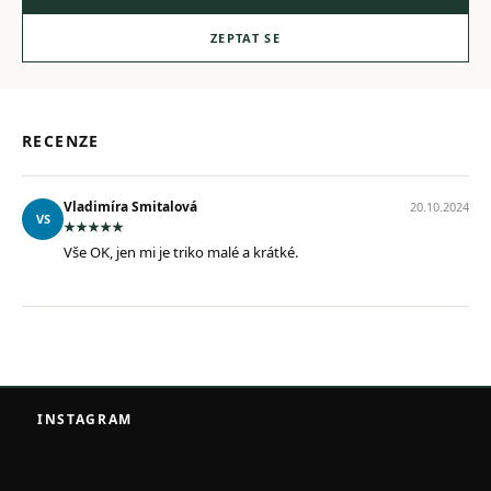
ZEPTAT SE
RECENZE
Vladimíra Smitalová
20.10.2024
VS
Vše OK, jen mi je triko malé a krátké.
Z
á
INSTAGRAM
p
a