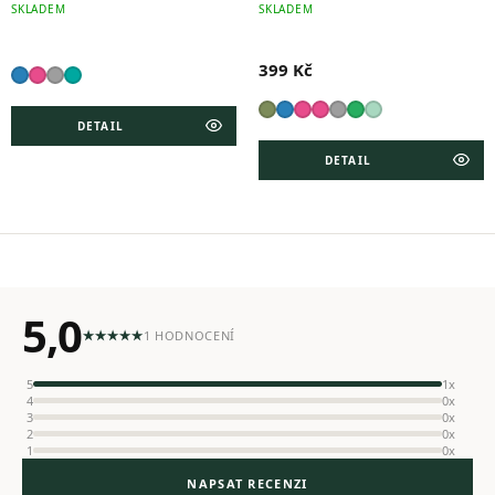
SKLADEM
SKLADEM
399 Kč
DETAIL
DETAIL
5,0
1 HODNOCENÍ
5
1x
4
0x
3
0x
2
0x
1
0x
NAPSAT RECENZI