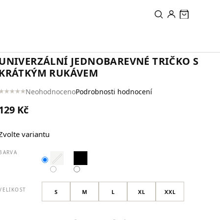
PŘIDAT DO KOŠÍKU
UNIVERZÁLNÍ JEDNOBAREVNÉ TRIČKO S
KRÁTKÝM RUKÁVEM
Neohodnoceno
Podrobnosti hodnocení
Průměrné
hodnocení
129 Kč
produktu
je
Měrná
0,0
Zvolte variantu
cena:
z
5
BARVA
hvězdiček.
VELIKOST
S
M
L
XL
XXL