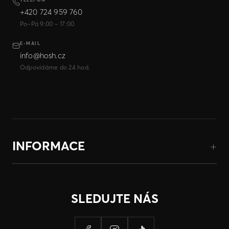
+420 724 959 760
Po–Pá 9:00 – 17:00
E-MAIL
info@hosh.cz
Odpovídáme do 24 hod.
INFORMACE
SLEDUJTE NÁS