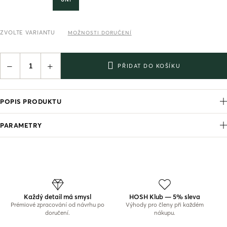
ZVOLTE VARIANTU
MOŽNOSTI DORUČENÍ
−
+
PŘIDAT DO KOŠÍKU
POPIS PRODUKTU
PARAMETRY
Každý detail má smysl
HOSH Klub — 5% sleva
Prémiové zpracování od návrhu po
Výhody pro členy při každém
doručení.
nákupu.