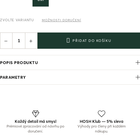
ZVOLTE VARIANTU
MOŽNOSTI DORUČENÍ
−
+
PŘIDAT DO KOŠÍKU
POPIS PRODUKTU
PARAMETRY
Každý detail má smysl
HOSH Klub — 5% sleva
Prémiové zpracování od návrhu po
Výhody pro členy při každém
doručení.
nákupu.