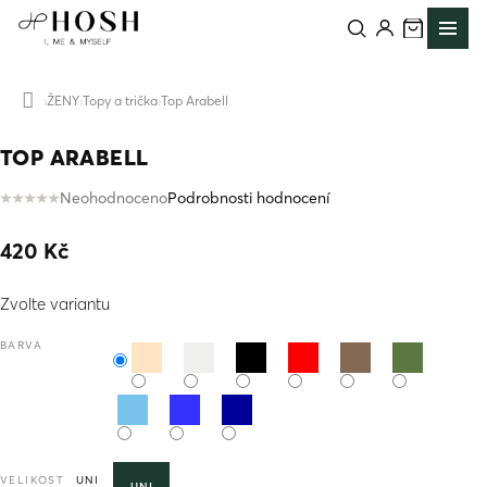
Přejít
na
obsah
ŽENY
Topy a trička
Top Arabell
Domů
TOP ARABELL
Neohodnoceno
Podrobnosti hodnocení
Průměrné
hodnocení
420 Kč
produktu
je
Měrná
0,0
Zvolte variantu
cena:
z
5
BARVA
hvězdiček.
VELIKOST
UNI
UNI