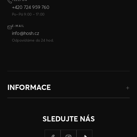
+420 724 959 760
Po–Pá 9:00 – 17:00
E-MAIL
info@hosh.cz
Odpovídáme do 24 hod.
INFORMACE
SLEDUJTE NÁS