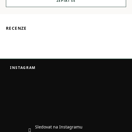
ZEPTAT SE
RECENZE
Z
á
INSTAGRAM
p
a
t
í
Sledovat na Instagramu