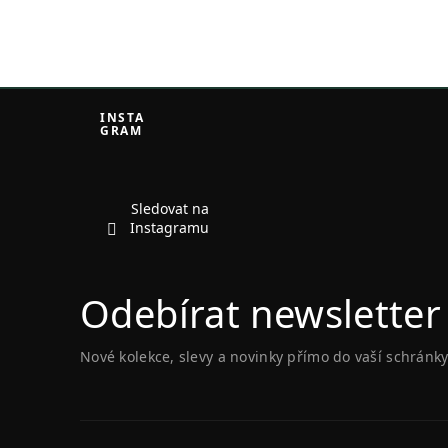
Z
á
INSTA
GRAM
p
a
t
í
Sledovat na
Instagramu
Odebírat newsletter
Nové kolekce, slevy a novinky přímo do vaší schránky