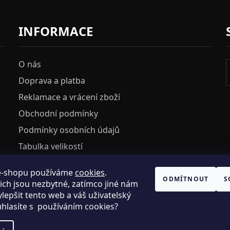
INFORMACE
O nás
Doprava a platba
Reklamace a vrácení zboží
Obchodní podmínky
Podmínky osobních údajů
Tabulka velikostí
e-shopu používáme
cookies
.
HOSH KLUB
ODMÍTNOUT
S
ich jsou nezbytné, zatímco jiné nám
VELKOOBCHOD
lepšit tento web a váš uživatelský
uhlasíte s používáním cookies?