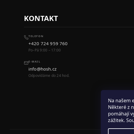
KONTAKT
TELEFON
+420 724 959 760
Po–Pá 9:00 – 17:00
E-MAIL
info@hosh.cz
Odpovídáme do 24 hod.
Na našem 
Některé z n
pomáhají vy
zážitek. So