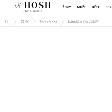
DÁMSKÉ TRIČKO COMFY
Přejít
349 Kč
na
ŽENY
MUŽI
DĚTI
BES
obsah
ŽENY
Topy a trička
Dámské tričko COMFY
Domů