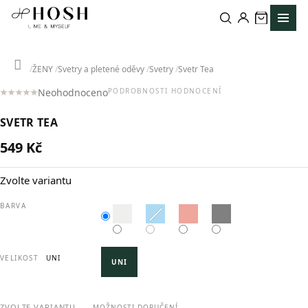
Přejít
na
obsah
Domů
ŽENY
Svetry a pletené oděvy
Svetry
Svetr Tea
Neohodnoceno
PODROBNOSTI HODNOCENÍ
Průměrné
hodnocení
SVETR TEA
produktu
je
549 Kč
0,0
Měrná
z
cena:
5
Zvolte variantu
hvězdiček.
BARVA
VELIKOST
UNI
UNI
ZVOLTE VARIANTU
MOŽNOSTI DORUČENÍ