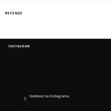
RECENZE
Z
á
INSTAGRAM
p
a
t
í
Sledovat na Instagramu