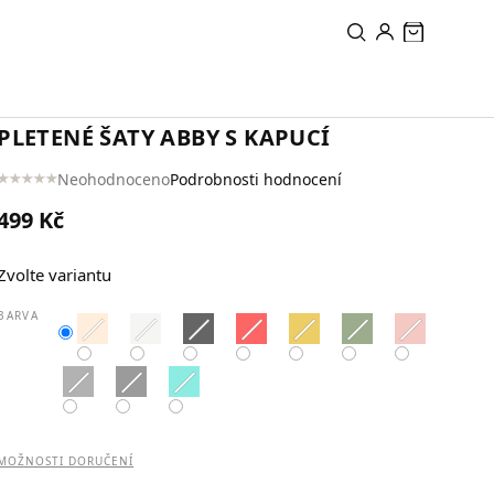
PŘIDAT DO KOŠÍKU
PLETENÉ ŠATY ABBY S KAPUCÍ
Neohodnoceno
Podrobnosti hodnocení
Průměrné
hodnocení
499 Kč
produktu
je
Měrná
0,0
Zvolte variantu
cena:
z
5
BARVA
hvězdiček.
MOŽNOSTI DORUČENÍ