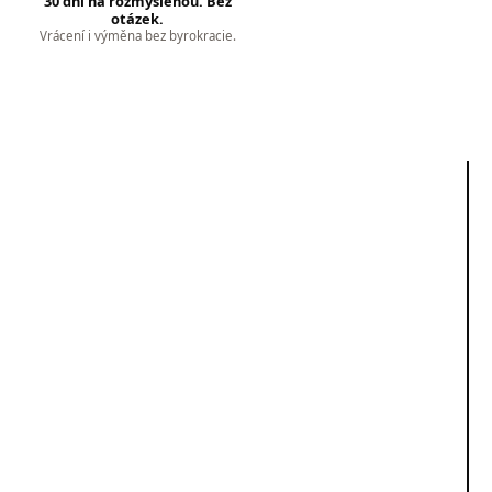
30 dní na rozmyšlenou. Bez
otázek.
Vrácení i výměna bez byrokracie.