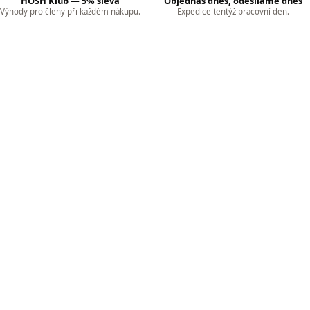
HOSH Klub — 5% sleva
Objednáš dnes, odesíláme dnes
Výhody pro členy při každém nákupu.
Expedice tentýž pracovní den.