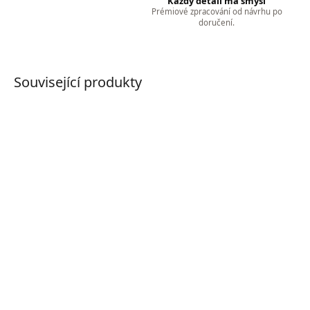
Každý detail má smysl
Prémiové zpracování od návrhu po
doručení.
Související produkty