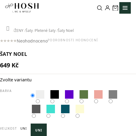
Přejít
na
obsah
Domů
ŽENY
Šaty
Pletené šaty
Šaty Noel
Neohodnoceno
PODROBNOSTI HODNOCENÍ
Průměrné
hodnocení
ŠATY NOEL
produktu
je
649 Kč
0,0
Měrná
z
cena:
5
Zvolte variantu
hvězdiček.
BARVA
VELIKOST
UNI
UNI