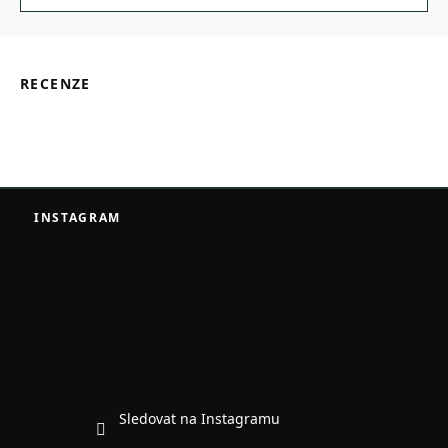
RECENZE
Z
á
INSTAGRAM
p
a
t
í
Sledovat na Instagramu