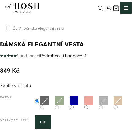
Přejít
na
obsah
ŽENY
Dámská elegantní vesta
Domů
DÁMSKÁ ELEGANTNÍ VESTA
1 hodnocení
Podrobnosti hodnocení
Průměrné
hodnocení
849 Kč
produktu
je
Měrná
5,0
Zvolte variantu
cena:
z
5
BARVA
hvězdiček.
VELIKOST
UNI
UNI