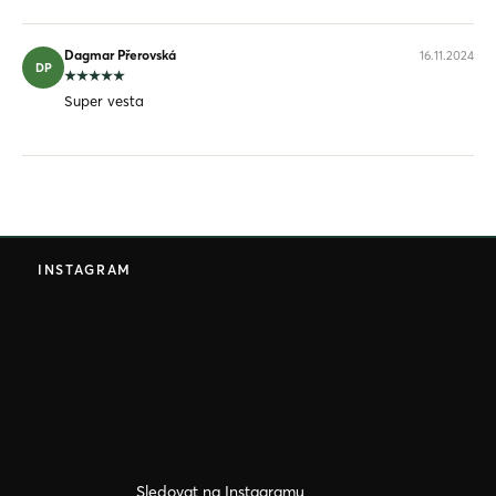
Dagmar Přerovská
16.11.2024
DP
Super vesta
Z
á
INSTAGRAM
p
a
t
í
Sledovat na Instagramu