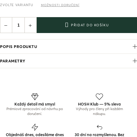
ZVOLTE VARIANTU
MOŽNOSTI DORUČENÍ
−
+
PŘIDAT DO KOŠÍKU
POPIS PRODUKTU
PARAMETRY
Každý detail má smysl
HOSH Klub — 5% sleva
Prémiové zpracování od návrhu po
Výhody pro členy při každém
doručení.
nákupu.
Objednáš dnes, odesíláme dnes
30 dní na rozmyšlenou. Bez