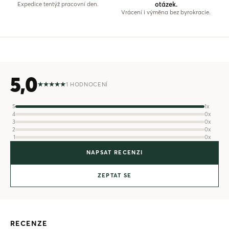
otázek.
Expedice tentýž pracovní den.
Vrácení i výměna bez byrokracie.
5,0
1 HODNOCENÍ
5
1x
4
0x
3
0x
2
0x
1
0x
NAPSAT RECENZI
ZEPTAT SE
RECENZE