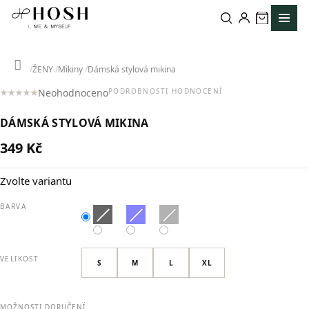
Přejít
na
obsah
Domů
ŽENY
Mikiny
Dámská stylová mikina
Neohodnoceno
PODROBNOSTI HODNOCENÍ
Průměrné
hodnocení
DÁMSKÁ STYLOVÁ MIKINA
produktu
je
349 Kč
0,0
Měrná
z
cena:
5
Zvolte variantu
hvězdiček.
BARVA
VELIKOST
S
M
L
XL
MOŽNOSTI DORUČENÍ