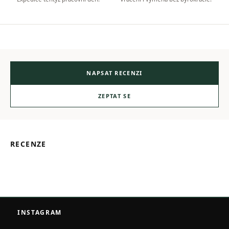
NAPSAT RECENZI
ZEPTAT SE
RECENZE
Z
á
INSTAGRAM
p