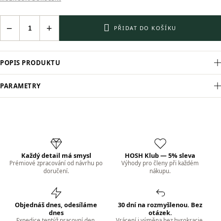
−
+
PŘIDAT DO KOŠÍKU
POPIS PRODUKTU
PARAMETRY
Každý detail má smysl
HOSH Klub — 5% sleva
Prémiové zpracování od návrhu po
Výhody pro členy při každém
doručení.
nákupu.
Objednáš dnes, odesíláme
30 dní na rozmyšlenou. Bez
dnes
otázek.
Expedice tentýž pracovní den.
Vrácení i výměna bez byrokracie.