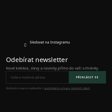
a
t
í
Sledovat na Instagramu
Odebírat newsletter
Nové kolekce, slevy a novinky přímo do vaší schránky.
PŘIHLÁSIT SE
Vložením e-mailu souhlasíte s
podmínkami ochrany osobních údajů