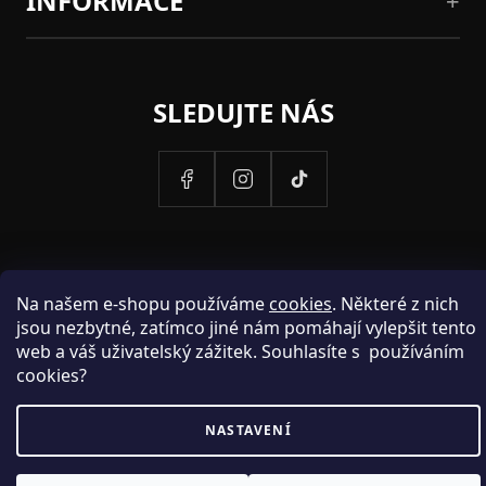
INFORMACE
SLEDUJTE NÁS
Na našem e-shopu používáme
cookies
. Některé z nich
jsou nezbytné, zatímco jiné nám pomáhají vylepšit tento
web a váš uživatelský zážitek. Souhlasíte s používáním
cookies?
PROVOZOVATELEM STRANEK HOSH.CZ JE SPOLECNOST PAK
NASTAVENÍ
FASHION S.R.O., IC: 25774701.