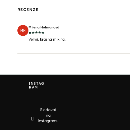
RECENZE
Milena Hofmanová
MH
Velmi, krásná mikina.
Z
á
INSTAG
RAM
p
a
t
í
Sledovat
na
Instagramu