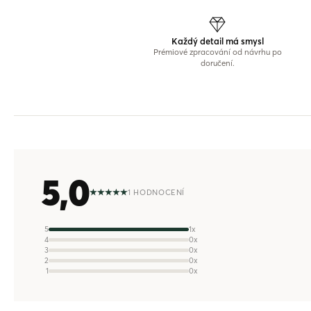
Každý detail má smysl
Prémiové zpracování od návrhu po
doručení.
5,0
1 HODNOCENÍ
5
1x
4
0x
3
0x
2
0x
1
0x