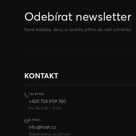
Odebírat newsletter
Nové kolekce, slevy a novinky přímo do vaší schránky.
KONTAKT
TELEFON
+420 724 959 760
Po–Pá 9:00 – 17:00
E-MAIL
info@hosh.cz
Odpovídáme do 24 hod.