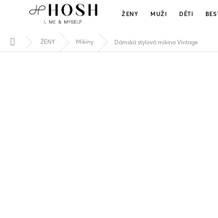
DÁMSKÁ STYLOVÁ MIKINA VINTAGE
Přejít
499 Kč
na
ŽENY
MUŽI
DĚTI
BES
obsah
ŽENY
Mikiny
Dámská stylová mikina Vintage
Domů