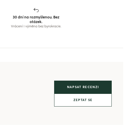
30 dní na rozmyšlenou. Bez
otázek.
Vrácení i výměna bez byrokracie.
NAPSAT RECENZI
ZEPTAT SE