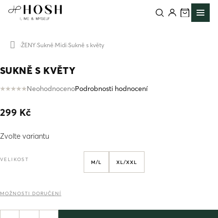
Přejít
na
obsah
ŽENY
Sukně
Midi
Sukně s květy
Domů
SUKNĚ S KVĚTY
Neohodnoceno
Podrobnosti hodnocení
Průměrné
hodnocení
299 Kč
produktu
je
Měrná
0,0
Zvolte variantu
cena:
z
5
hvězdiček.
VELIKOST
M/L
XL/XXL
MOŽNOSTI DORUČENÍ