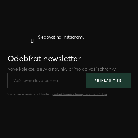
í
Sledovat na Instagramu
Odebírat newsletter
Nové kolekce, slevy a novinky přímo do vaší schránky.
PŘIHLÁSIT SE
Vložením e-mailu souhlasíte s
podmínkami ochrany osobních údajů