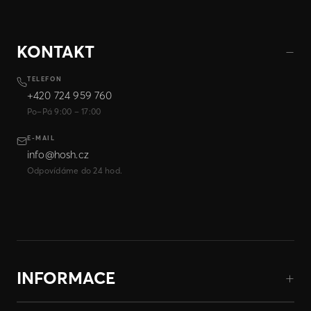
KONTAKT
TELEFON
+420 724 959 760
Po–Pá 9:00 – 17:00
E-MAIL
info@hosh.cz
Odpovídáme do 24 hod.
INFORMACE