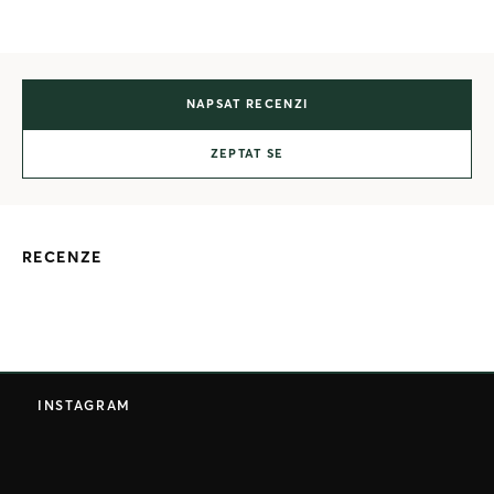
NAPSAT RECENZI
ZEPTAT SE
RECENZE
Z
á
INSTAGRAM
p
a
t