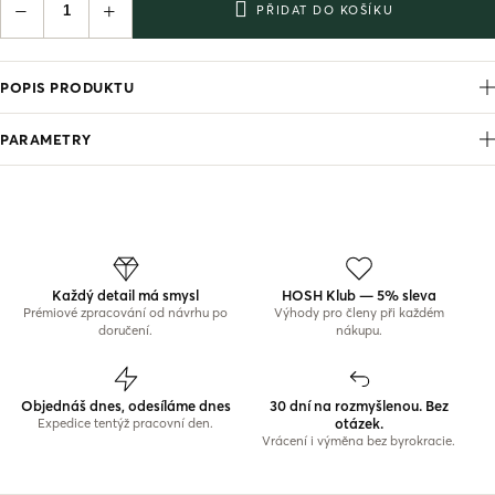
−
+
PŘIDAT DO KOŠÍKU
POPIS PRODUKTU
PARAMETRY
Každý detail má smysl
HOSH Klub — 5% sleva
Prémiové zpracování od návrhu po
Výhody pro členy při každém
doručení.
nákupu.
Objednáš dnes, odesíláme dnes
30 dní na rozmyšlenou. Bez
otázek.
Expedice tentýž pracovní den.
Vrácení i výměna bez byrokracie.