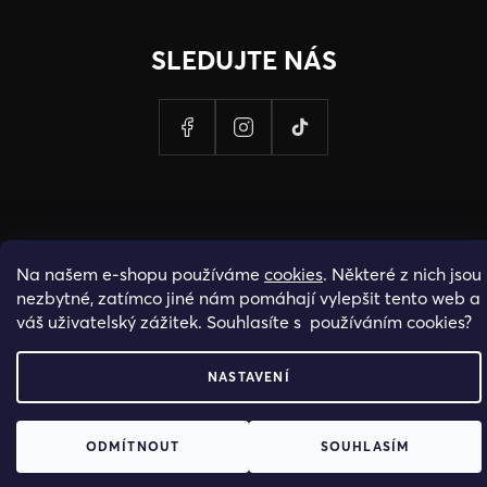
SLEDUJTE NÁS
Na našem e-shopu používáme
cookies
. Některé z nich jsou
nezbytné, zatímco jiné nám pomáhají vylepšit tento web a
váš uživatelský zážitek. Souhlasíte s používáním cookies?
PROVOZOVATELEM STRANEK HOSH.CZ JE SPOLECNOST PAK
NASTAVENÍ
FASHION S.R.O., IC: 25774701.
ODMÍTNOUT
SOUHLASÍM