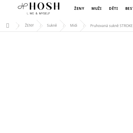
PRUHOVANÁ SUKNĚ STROKE
Přejít
299 Kč
na
ŽENY
MUŽI
DĚTI
BES
obsah
ŽENY
Sukně
Midi
Pruhovaná sukně STROKE
Domů