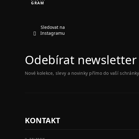
GRAM
p
a
t
í
Sledovat na
Instagramu
Odebírat newsletter
Nové kolekce, slevy a novinky přímo do vaší schránky
KONTAKT
TELEFON