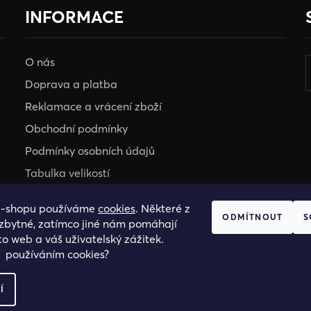
INFORMACE
O nás
Doprava a platba
Reklamace a vrácení zboží
Obchodní podmínky
Podmínky osobních údajů
Tabulka velikostí
e-shopu používáme
cookies
. Některé z
HOSH KLUB
ODMÍTNOUT
S
ezbytné, zatímco jiné nám pomáhají
VELKOOBCHOD
to web a váš uživatelský zážitek.
s používáním cookies?
Í
.R.O., IC: 25774701.