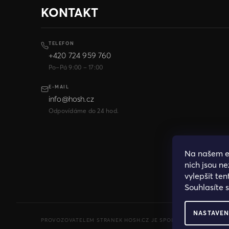
KONTAKT
TELEFON
+420 724 959 760
Po–Pá 9:00 – 17:00
E-MAIL
info@hosh.cz
Odpovídáme do 24 hod.
Na našem 
nich jsou n
vylepšit ten
Souhlasíte 
NASTAVEN
PROVOZOVATELEM STRANEK HOSH.CZ JE SPOLECNOST PAK FASHION S