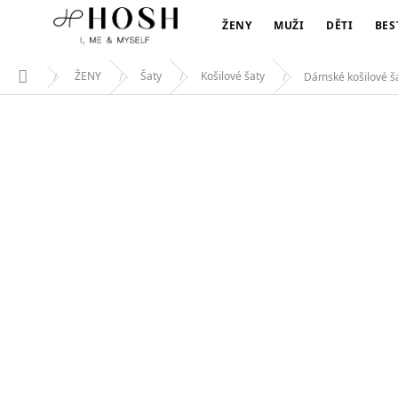
DÁMSKÉ KOŠILOVÉ ŠATY FATE
Přejít
549 Kč
na
ŽENY
MUŽI
DĚTI
BES
obsah
ŽENY
Šaty
Košilové šaty
Dámské košilové š
Domů