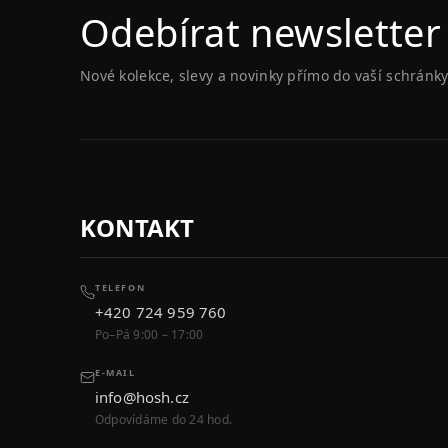
Odebírat newsletter
Nové kolekce, slevy a novinky přímo do vaší schránky
KONTAKT
TELEFON
+420 724 959 760
Po–Pá 9:00 – 17:00
E-MAIL
info@hosh.cz
Odpovídáme do 24 hod.