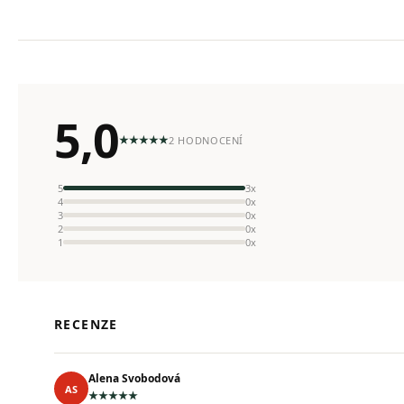
5,0
2 HODNOCENÍ
5
3x
4
0x
3
0x
2
0x
1
0x
RECENZE
Alena Svobodová
AS