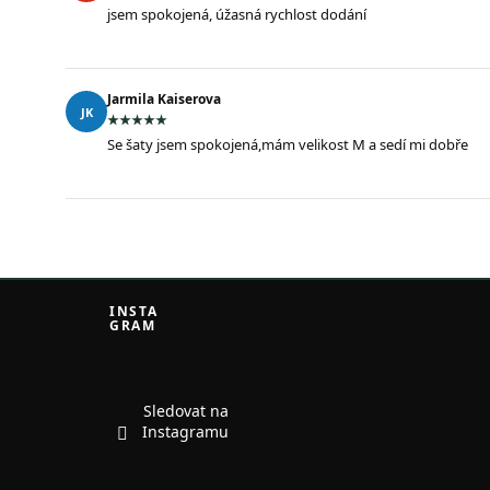
jsem spokojená, úžasná rychlost dodání
Jarmila Kaiserova
JK
Se šaty jsem spokojená,mám velikost M a sedí mi dobře
Z
á
INSTA
GRAM
p
a
t
í
Sledovat na
Instagramu