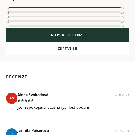
5
3x
4
0x
3
0x
2
0x
1
0x
NAPSAT RECENZI
ZEPTAT SE
RECENZE
Alena Svobodová
26.8.2023
AS
jsem spokojená, úžasná rychlost dodání
Jarmila Kaiserova
20.7.2023
JK