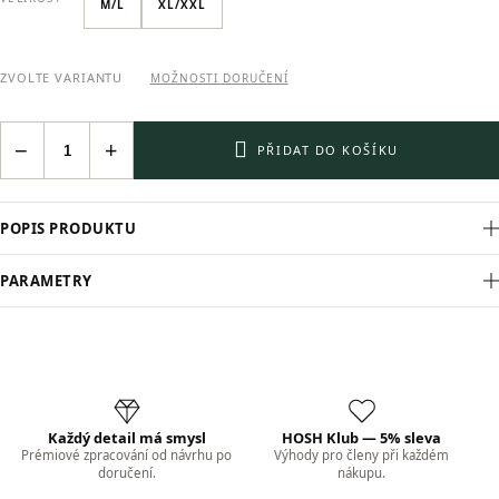
M/L
XL/XXL
ZVOLTE VARIANTU
MOŽNOSTI DORUČENÍ
−
+
PŘIDAT DO KOŠÍKU
POPIS PRODUKTU
PARAMETRY
Každý detail má smysl
HOSH Klub — 5% sleva
Prémiové zpracování od návrhu po
Výhody pro členy při každém
doručení.
nákupu.