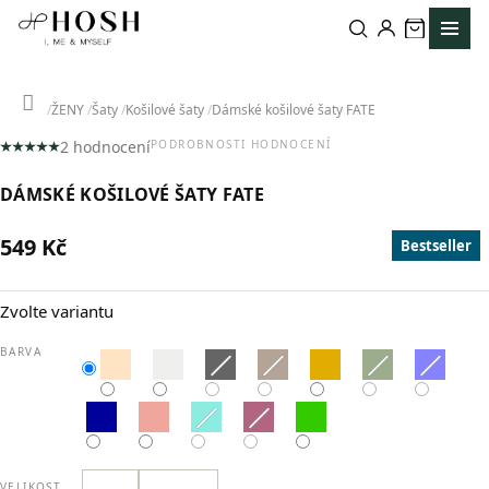
Přejít
na
obsah
Domů
ŽENY
Šaty
Košilové šaty
Dámské košilové šaty FATE
2 hodnocení
PODROBNOSTI HODNOCENÍ
Průměrné
hodnocení
DÁMSKÉ KOŠILOVÉ ŠATY FATE
produktu
je
5,0
549 Kč
Bestseller
z
Měrná
5
cena:
hvězdiček.
Zvolte variantu
BARVA
VELIKOST