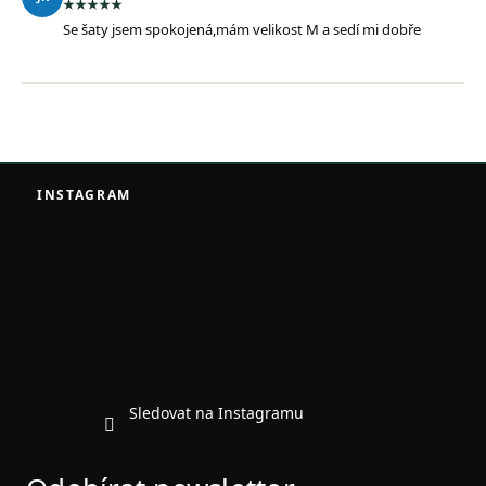
Se šaty jsem spokojená,mám velikost M a sedí mi dobře
Z
á
INSTAGRAM
p
a
t
í
Sledovat na Instagramu