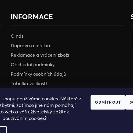
INFORMACE
O nás
Doprava a platba
Reklamace a vrácení zboží
Obchodní podmínky
Podmínky osobních údajů
Tabulka velikostí
e-shopu používáme
cookies
. Některé z
HOSH KLUB
ODMÍTNOUT
S
ezbytné, zatímco jiné nám pomáhají
VELKOOBCHOD
to web a váš uživatelský zážitek.
s používáním cookies?