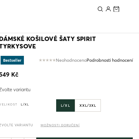
PŘIDAT DO KOŠÍKU
DÁMSKÉ KOŠILOVÉ ŠATY SPIRIT
TYRKYSOVE
Neohodnoceno
Podrobnosti hodnocení
Bestseller
Průměrné
hodnocení
549 Kč
produktu
je
Měrná
0,0
Zvolte variantu
cena:
z
5
hvězdiček.
VELIKOST
L/XL
L/XL
XXL/3XL
ZVOLTE VARIANTU
MOŽNOSTI DORUČENÍ