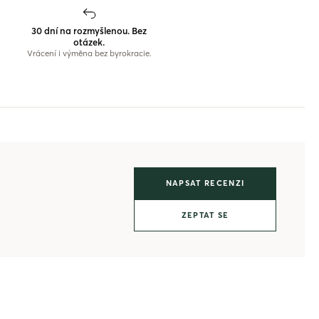
30 dní na rozmyšlenou. Bez
otázek.
Vrácení i výměna bez byrokracie.
NAPSAT RECENZI
ZEPTAT SE