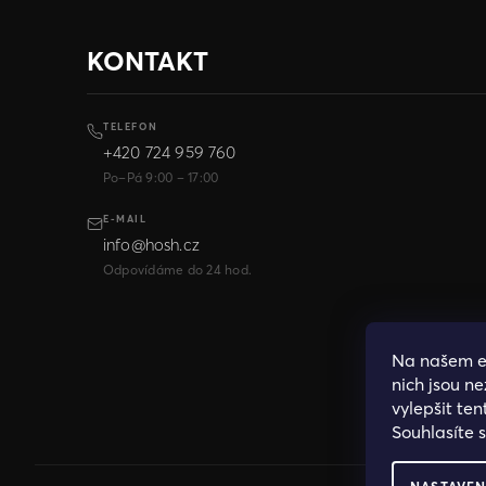
KONTAKT
TELEFON
+420 724 959 760
Po–Pá 9:00 – 17:00
E-MAIL
info@hosh.cz
Odpovídáme do 24 hod.
Na našem 
nich jsou n
vylepšit ten
Souhlasíte 