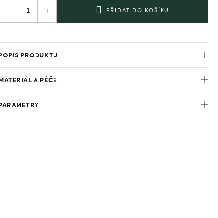
−
+
PŘIDAT DO KOŠÍKU
POPIS PRODUKTU
MATERIÁL A PÉČE
PARAMETRY