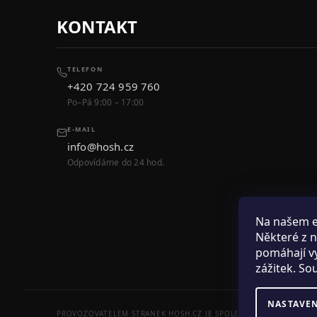
KONTAKT
TELEFON
+420 724 959 760
Po–Pá 9:00 – 17:00
E-MAIL
info@hosh.cz
Odpovídáme do 24 hod.
Na našem 
Některé z n
pomáhají vy
zážitek. So
NASTAVE
PROVOZOVATELEM STRANEK HOSH.CZ JE SPOLECNOST PAK FASHION S