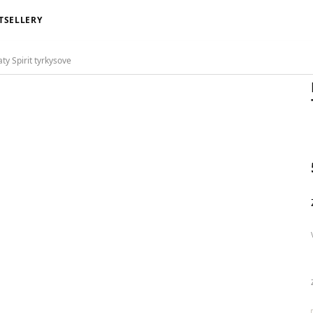
TSELLERY
ty Spirit tyrkysove