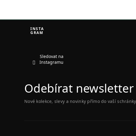
Z
á
INSTA
GRAM
p
a
t
í
Sledovat na
Instagramu
Odebírat newsletter
Nové kolekce, slevy a novinky přímo do vaší schránky