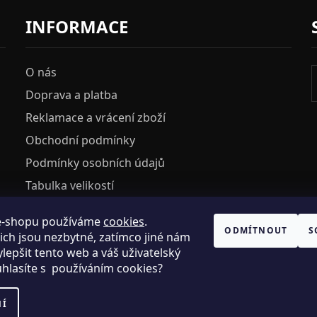
INFORMACE
O nás
Doprava a platba
Reklamace a vrácení zboží
Obchodní podmínky
Podmínky osobních údajů
Tabulka velikostí
e-shopu používáme
cookies
.
HOSH KLUB
ODMÍTNOUT
S
ich jsou nezbytné, zatímco jiné nám
VELKOOBCHOD
lepšit tento web a váš uživatelský
uhlasíte s používáním cookies?
NÍ
.R.O., IC: 25774701.