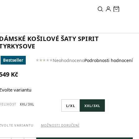
PŘIDAT DO KOŠÍKU
DÁMSKÉ KOŠILOVÉ ŠATY SPIRIT
TYRKYSOVE
Neohodnoceno
Podrobnosti hodnocení
Bestseller
Průměrné
hodnocení
549 Kč
produktu
je
Měrná
0,0
Zvolte variantu
cena:
z
5
hvězdiček.
VELIKOST
XXL/3XL
L/XL
XXL/3XL
ZVOLTE VARIANTU
MOŽNOSTI DORUČENÍ