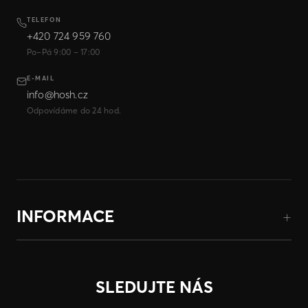
TELEFON
+420 724 959 760
Po–Pá 9:00 – 17:00
E-MAIL
info@hosh.cz
Odpovídáme do 24 hod.
INFORMACE
SLEDUJTE NÁS