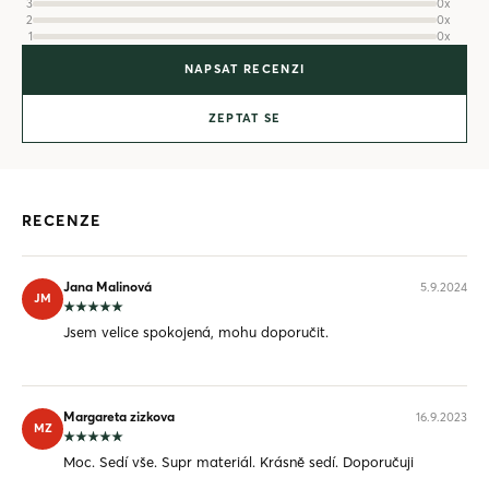
3
0x
2
0x
1
0x
NAPSAT RECENZI
ZEPTAT SE
RECENZE
Jana Malinová
5.9.2024
JM
Jsem velice spokojená, mohu doporučit.
Margareta zizkova
16.9.2023
MZ
Moc. Sedí vše. Supr materiál. Krásně sedí. Doporučuji