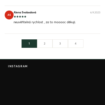
Alena Svobodová
6.9.2023
AS
neuvěřitelná rychlost , za to mooooc děkuji.
1
2
3
4
Z
á
INSTAGRAM
p
a
t
í