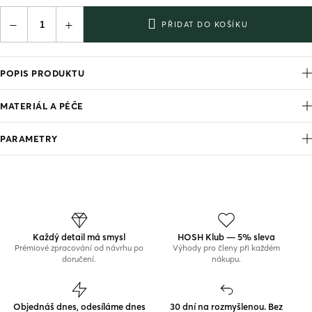
−
+
PŘIDAT DO KOŠÍKU
POPIS PRODUKTU
MATERIÁL A PÉČE
PARAMETRY
Každý detail má smysl
HOSH Klub — 5% sleva
Prémiové zpracování od návrhu po
Výhody pro členy při každém
doručení.
nákupu.
Objednáš dnes, odesíláme dnes
30 dní na rozmyšlenou. Bez