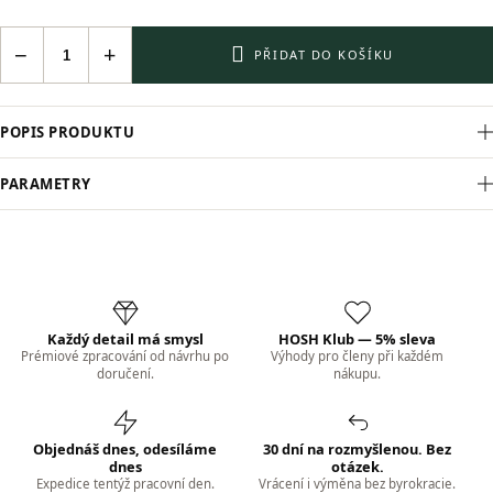
−
+
PŘIDAT DO KOŠÍKU
POPIS PRODUKTU
PARAMETRY
Každý detail má smysl
HOSH Klub — 5% sleva
Prémiové zpracování od návrhu po
Výhody pro členy při každém
doručení.
nákupu.
Objednáš dnes, odesíláme
30 dní na rozmyšlenou. Bez
dnes
otázek.
Expedice tentýž pracovní den.
Vrácení i výměna bez byrokracie.