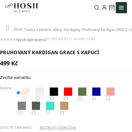
Přejít
na
obsah
Domů
ŽENY
Svetry a pletené oděvy
Kardigany
Pruhovaný kardigan GRACE s 
Neohodnoceno
PODROBNOSTI HODNOCENÍ
Průměrné
hodnocení
PRUHOVANÝ KARDIGAN GRACE S KAPUCÍ
produktu
je
499 Kč
0,0
Měrná
z
cena:
5
Zvolte variantu
hvězdiček.
BARVA
ZVOLTE VARIANTU
MOŽNOSTI DORUČENÍ