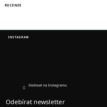
RECENZE
Z
á
INSTAGRAM
p
a
t
í
Sledovat na Instagramu
Odebírat newsletter