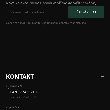
Nové kolekce, slevy a novinky přímo do vaší schránky.
PŘIHLÁSIT SE
Vložením e-mailu souhlasíte s
podmínkami ochrany osobních údajů
KONTAKT
TELEFON
+420 724 959 760
Po–Pá 9:00 – 17:00
E-MAIL