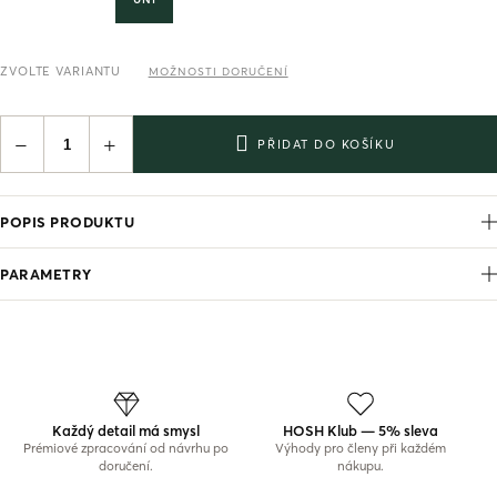
ZVOLTE VARIANTU
MOŽNOSTI DORUČENÍ
−
+
PŘIDAT DO KOŠÍKU
POPIS PRODUKTU
PARAMETRY
Každý detail má smysl
HOSH Klub — 5% sleva
Prémiové zpracování od návrhu po
Výhody pro členy při každém
doručení.
nákupu.