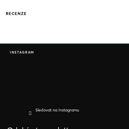
RECENZE
Z
á
INSTAGRAM
p
a
t
í
Sledovat na Instagramu