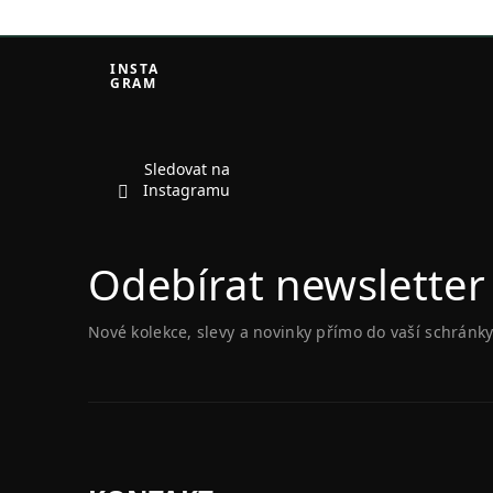
Z
á
INSTA
GRAM
p
a
t
í
Sledovat na
Instagramu
Odebírat newsletter
Nové kolekce, slevy a novinky přímo do vaší schránky