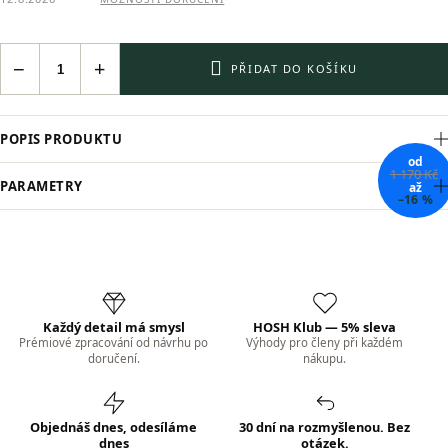
−
+
PŘIDAT DO KOŠÍKU
POPIS PRODUKTU
od
1 170 Kč
PARAMETRY
až
–16 %
Každý detail má smysl
HOSH Klub — 5% sleva
Prémiové zpracování od návrhu po
Výhody pro členy při každém
doručení.
nákupu.
Objednáš dnes, odesíláme
30 dní na rozmyšlenou. Bez
dnes
otázek.