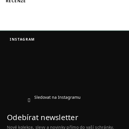
RECENZE
Z
á
INSTAGRAM
p
a
t
í
Sledovat na Instagramu
Odebírat newsletter
Nové kolekce, slevy a novinky přímo do vaší schránky.