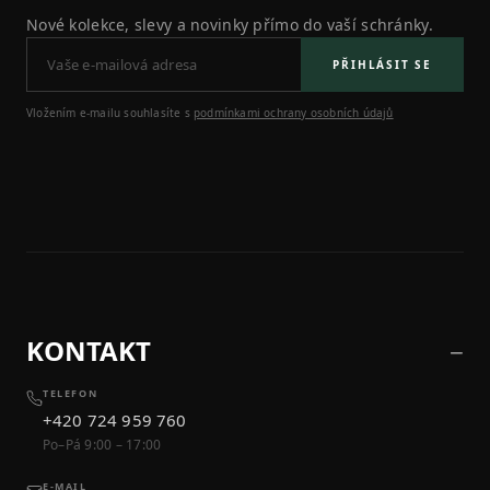
Nové kolekce, slevy a novinky přímo do vaší schránky.
PŘIHLÁSIT SE
Vložením e-mailu souhlasíte s
podmínkami ochrany osobních údajů
KONTAKT
TELEFON
+420 724 959 760
Po–Pá 9:00 – 17:00
E-MAIL