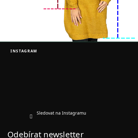
Z
á
INSTAGRAM
p
a
t
í
Sledovat na Instagramu
Odebírat newsletter