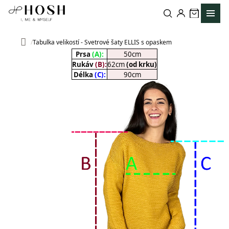
Přejít
na
obsah
Tabulka velikostí - Svetrové šaty ELLIS s opaskem
Domů
Prsa
(A):
50cm
Rukáv
(B):
62cm
(od krku)
Délka
(C):
90cm