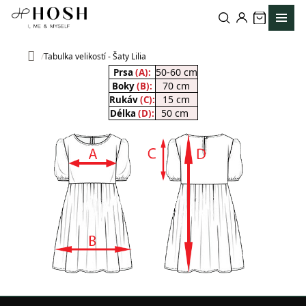
Přejít
na
obsah
Tabulka velikostí - Šaty Lilia
Domů
50-60 cm
Prsa
(A):
70 cm
Boky
(B):
15 cm
Rukáv
(C):
50 cm
Délka
(D):
Z