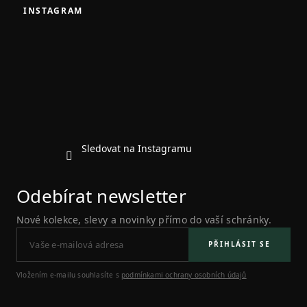
á
INSTAGRAM
p
a
t
í
Sledovat na Instagramu
Odebírat newsletter
Nové kolekce, slevy a novinky přímo do vaší schránky.
PŘIHLÁSIT SE
Vložením e-mailu souhlasíte s
podmínkami ochrany osobních údajů