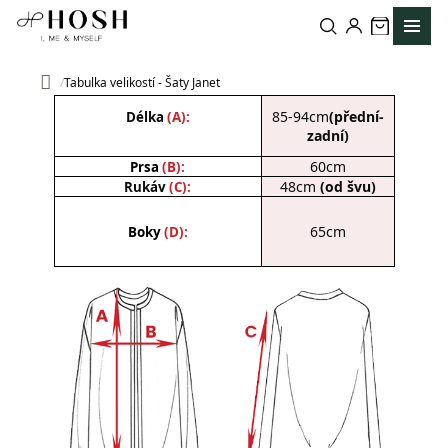
Přejít
na
obsah
Tabulka velikostí - Šaty Janet
Domů
85-94cm
(přední-
Délka
(A):
zadní)
60cm
Prsa
(B):
48cm
(od švu)
Rukáv
(C):
65cm
Boky
(D):