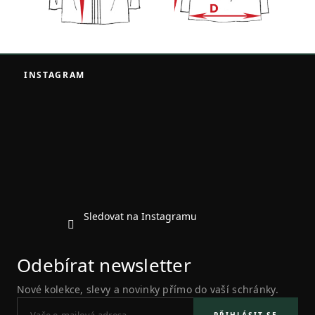
Z
á
INSTAGRAM
p
a
t
í
Sledovat na Instagramu
Odebírat newsletter
Nové kolekce, slevy a novinky přímo do vaší schránky.
PŘIHLÁSIT SE