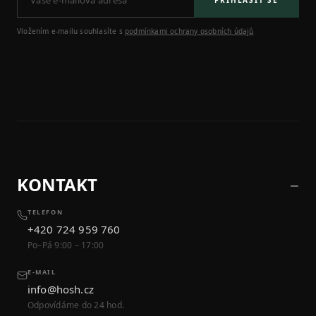
Vložením e-mailu souhlasíte s
podmínkami ochrany osobních údajů
KONTAKT
TELEFON
+420 724 959 760
Po–Pá 9:00 – 17:00
E-MAIL
info@hosh.cz
Odpovídáme do 24 hod.